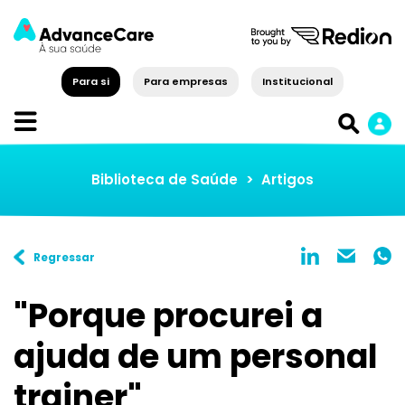
Para si
Para empresas
Institucional
Biblioteca de Saúde
>
Artigos
Regressar
"Porque procurei a
ajuda de um personal
trainer"