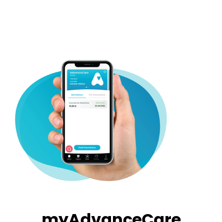
myAdvanceCare