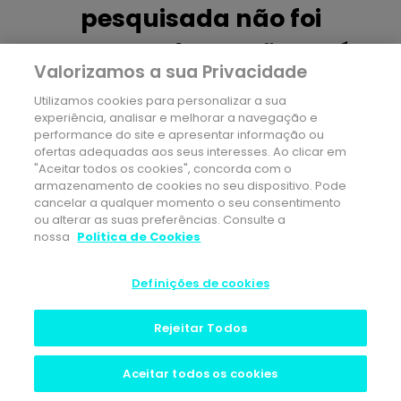
pesquisada não foi
encontrada ou não está
Valorizamos a sua Privacidade
disponível.
Utilizamos cookies para personalizar a sua
experiência, analisar e melhorar a navegação e
Regresse ao site ou explore os nossos conteúdos
performance do site e apresentar informação ou
mais procurados
ofertas adequadas aos seus interesses. Ao clicar em
"Aceitar todos os cookies", concorda com o
Seguros de Saúde
armazenamento de cookies no seu dispositivo. Pode
cancelar a qualquer momento o seu consentimento
Biblioteca de Saúde
ou alterar as suas preferências. Consulte a
Rede Médica
nossa
Politica de Cookies
Care & Go
Definições de cookies
Rejeitar Todos
Aceitar todos os cookies