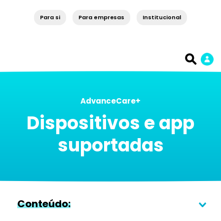
Para si
Para empresas
Institucional
AdvanceCare+
Dispositivos e app
suportadas
Conteúdo: