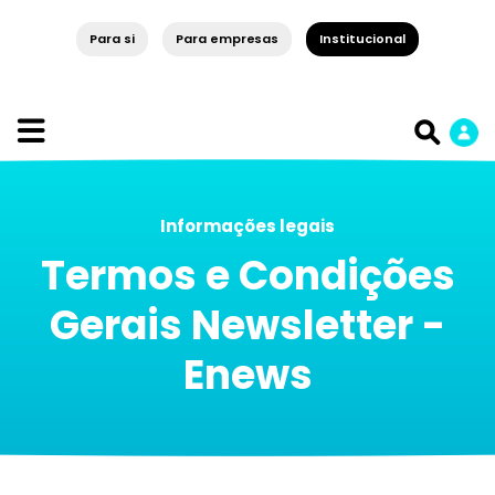
Para si
Para empresas
Institucional
Informações legais
Termos e Condições
Gerais Newsletter -
Enews