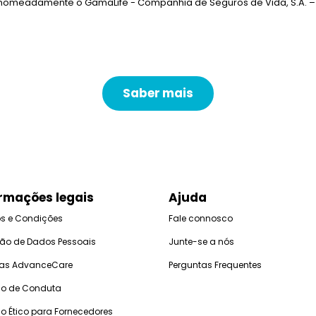
 nomeadamente o GamaLife - Companhia de Seguros de Vida, S.A. –
Saber mais
rmações legais
Ajuda
s e Condições
Fale connosco
ção de Dados Pessoais
Junte-se a nós
icas AdvanceCare
Perguntas Frequentes
o de Conduta
o Ético para Fornecedores