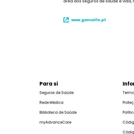
área dos seguros de saúde e vida,
www.gamalife.pt
Para si
Info
Seguros de Saúde
Termo
Rede Médica
Prote
Biblioteca de Saúde
Polít
myAdvanceCare
Códig
Códig