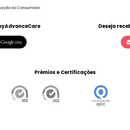
mação ao Consumidor
 myAdvanceCare
Deseja rece
Prémios e Certificações