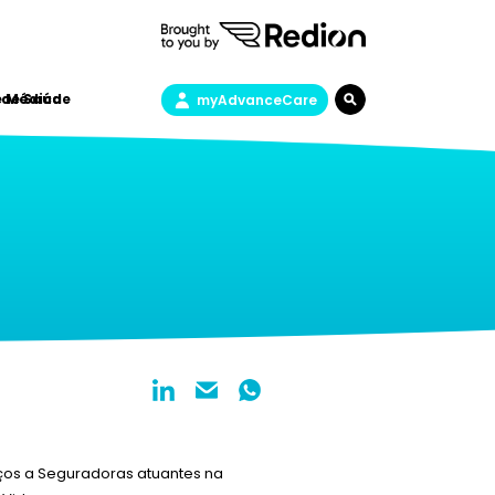
 de Saúde
e Médica
myAdvanceCare
iços a Seguradoras atuantes na