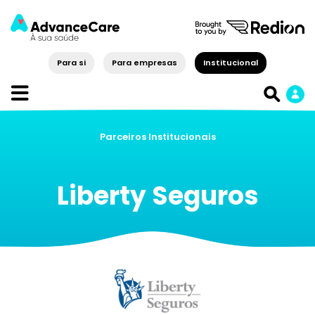
Para si
Para empresas
Institucional
Parceiros Institucionais
Liberty Seguros
Regressar