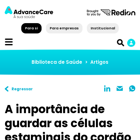
Para si
Para empresas
Institucional
Biblioteca de Saúde
>
Artigos
Regressar
A importância de
guardar as células
estaminais do cordão