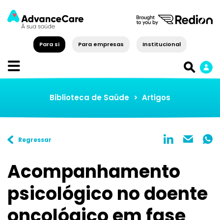
Para si
Para empresas
Institucional
Biblioteca de Saúde
>
Artigos
Regressar
Acompanhamento
psicológico no doente
oncológico em fase