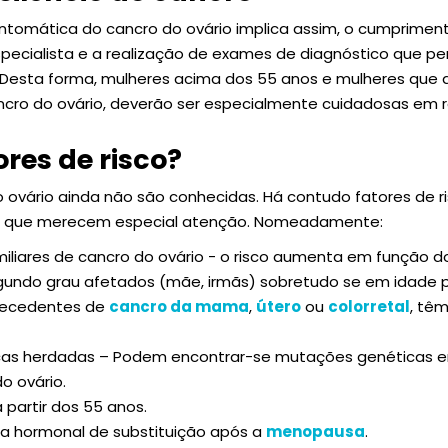
ntomática do cancro do ovário implica assim, o cumprimen
specialista e a realização de exames de diagnóstico que 
esta forma, mulheres acima dos 55 anos e mulheres que 
ncro do ovário, deverão ser especialmente cuidadosas em 
ores de risco?
 ovário ainda não são conhecidas. Há contudo fatores de 
e que merecem especial atenção. Nomeadamente:
liares de cancro do ovário - o risco aumenta em função d
egundo grau afetados (mãe, irmãs) sobretudo se em idade 
tecedentes de
cancro da mama
,
útero
ou
colorretal
, tê
as herdadas – Podem encontrar-se mutações genéticas en
o ovário.
 partir dos 55 anos.
ca hormonal de substituição após a
menopausa
.