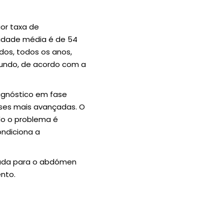
or taxa de
idade média é de 54
dos, todos os anos,
mundo, de acordo com a
agnóstico em fase
ases mais avançadas. O
do o problema é
ndiciona a
zada para o abdómen
ento.