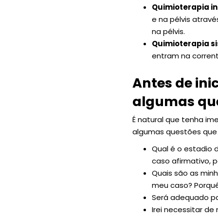
Quimioterapia in
e na pélvis atra
na pélvis.
Quimioterapia s
entram na corrent
Antes de ini
algumas qu
É natural que tenha im
algumas questões que 
Qual é o estadio 
caso afirmativo, 
Quais são as min
meu caso? Porqu
Será adequado par
Irei necessitar d