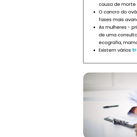
causa de morte
O cancro do ová
fases mais avan
As mulheres - p
de uma consulta
ecografia, mamo
Existem vários
t