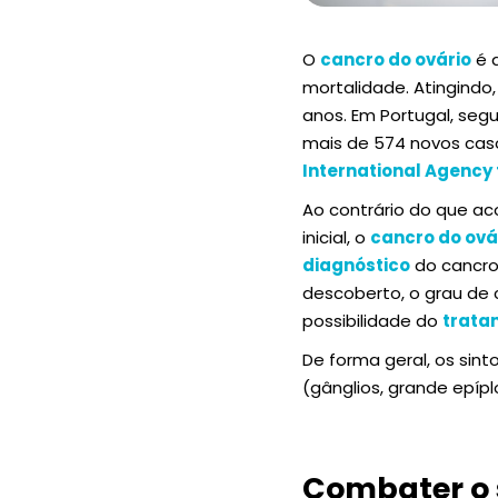
O
cancro do ovário
é a
mortalidade. Atingindo
anos. Em Portugal, seg
mais de 574 novos caso
International Agency
Ao contrário do que a
inicial, o
cancro do ová
diagnóstico
do cancro 
descoberto, o grau de 
possibilidade do
trata
De forma geral, os si
(gânglios, grande epíp
Combater o 