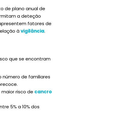
to de plano anual de
permitam a deteção
apresentem fatores de
relação à
vigilância
.
risco que se encontram
o número de familiares
precoce.
m maior risco de
cancro
tre 5% a 10% dos