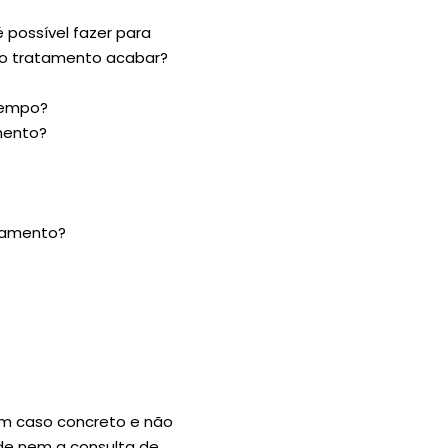
 possível fazer para
 do tratamento acabar?
 tempo?
mento?
atamento?
um caso concreto e não
úde nem a consulta de