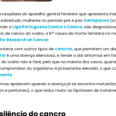
 neoplasia do aparelho genital feminino que apresenta mai
, sobretudo, mulheres no período pré e pós
menopausa
(a 
undo a
Liga Portuguesa Contra o Cancro
, são diagnostica
s de cancro do ovário, a 8.ª causa de morte feminina no 
 for Research on Cancer
.
contece com outros tipos de
cancros
, que permitem um di
rio
é uma doença silenciosa, e tende a dar sintomas em f
do ovário não é fácil, pelo que na maioria dos casos, quan
compromisso do organismo é já bastante elevado, o que co
mento
.
ntomas aparecem quando a doença já se encontra metasti
lon e peritoneu), o que reduz muito as hipóteses de tratam
silêncio do cancro