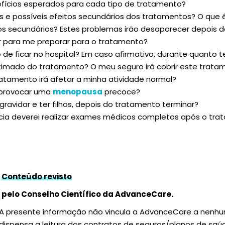
efícios esperados para cada tipo de tratamento?
os e possíveis efeitos secundários dos tratamentos? O que é
tos secundários? Estes problemas irão desaparecer depois
r para me preparar para o tratamento?
 de ficar no hospital? Em caso afirmativo, durante quanto
timado do tratamento? O meu seguro irá cobrir este trata
tamento irá afetar a minha atividade normal?
 provocar uma
menopausa
precoce?
gravidar e ter filhos, depois do tratamento terminar?
ia deverei realizar exames médicos completos após o tr
Conteúdo revisto
pelo Conselho Científico da AdvanceCare.
A presente informação não vincula a AdvanceCare a nenh
dispensa a leitura dos contratos de seguros/planos de sa