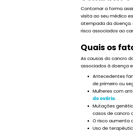
Contornar a forma assi
visita ao seu médico e
atempada da doença. D
risco associados ao ca
Quais os fat
As causas do cancro do
associados à doença 
Antecedentes fami
de primeiro ou s
Mulheres com an
do ovário
.
Mutações genétic
casos de cancro d
O risco aumenta a
Uso de terapêuti