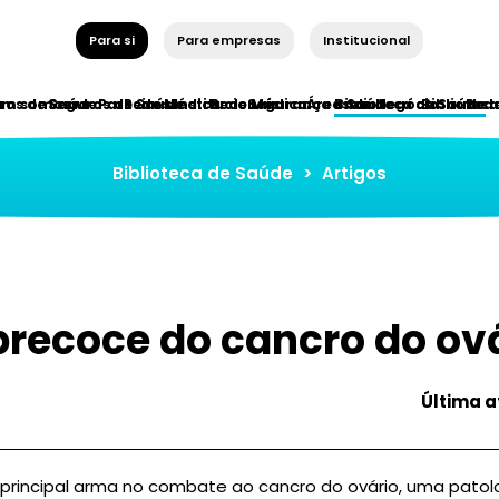
Para si
Para empresas
Institucional
ros de Saúde
em somos
Seguros de Saúde
Parceiros Institucionais
Rede Médica
Rede Médica
Segurança e Saúde
Áreas de Negócio
Biblioteca de Saúde
Bibliotec
Red
Biblioteca de Saúde
>
Artigos
precoce do cancro do ov
Última a
principal arma no combate ao cancro do ovário, uma patolo