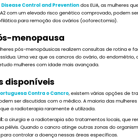
r Disease Control and Prevention
dos EUA, as mulheres q
A2 com um elevado risco genético comprovado, podem se
rofilática para remoção dos ovários (ooforectomia).
 pós-menopausa
ulheres pós-menopáusicas realizem consultas de rotina e 
ssídua. Uma vez que os cancros do ovário, do endométrio,
retudo mulheres com idade mais avançada.
 disponíveis
Portuguesa Contra o Cancro
, existem várias opções de t
odem ser discutidas com o médico. A maioria das mulheres 
que a radioterapia raramente é utilizada.
l:
a cirurgia e a radioterapia são tratamentos locais, que
na pélvis. Quando o cancro atinge outras zonas do organism
o para controlar a doença nessas áreas específicas.