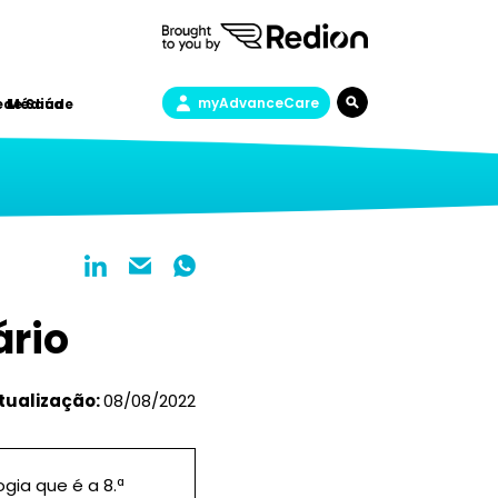
myAdvanceCare
a de Saúde
e Médica
ário
tualização:
08/08/2022
gia que é a 8.ª