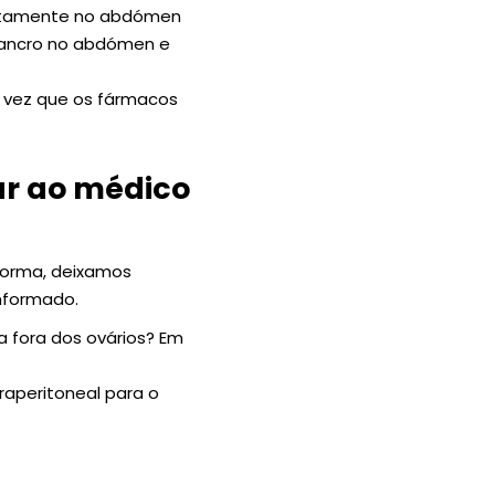
retamente no abdómen
 cancro no abdómen e
 vez que os fármacos
ar ao médico
 forma, deixamos
nformado.
 fora dos ovários? Em
aperitoneal para o