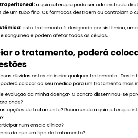
traperitoneal:
a quimioterapia pode ser administrada di
vés de um tubo fino. Os fármacos destroem ou controlam o
istémica:
este tratamento é designado por sistémico, uma
e sanguínea e podem afetar todas as células.
ciar o tratamento, poderá coloc
estões
ensas dúvidas antes de iniciar qualquer tratamento. Desta
poderá colocar ao seu médico para um tratamento mais i
de evolução da minha doença? O cancro disseminou-se para
para onde?
has opções de tratamento? Recomenda a quimioterapia intr
ê?
ticipar num ensaio clínico?
e mais do que um tipo de tratamento?