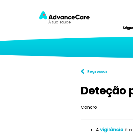
Segu
Qu
Regressar
Deteção 
Cancro
A
vigilância
é a 