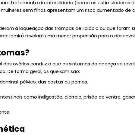
ara tratamento da infertilidade (como os estimuladores d
As mulheres sem filhos apresentam um risco aumentado de c
deram à laqueação das trompas de Falópio ou que foram s
isterectomia) revelam uma menor propensão para o desenvo
ntomas?
l dos ovários conduz a que os sintomas da doença se revel
co. De forma geral, as queixam são:
dominal, pélvico, das costas ou pernas.
testinais como indigestão, diarreia, prisão de ventre, gase
nte.
nética