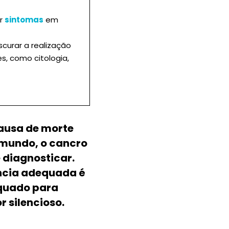
ar
sintomas
em
urar a realização
, como citologia,
causa de morte
 mundo, o cancro
e diagnosticar.
ância adequada é
quado para
 silencioso.