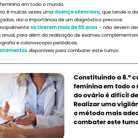
 feminina em todo o mundo.
rio é muitas vezes uma
doença silenciosa
, que tende a d
çadas, daí a importância de um diagnóstico precoce.
rincipalmente
se tiverem mais de 55 anos
– não devem desc
 anual, para além da realização de exames complementares
grafia e colonoscopia periódicas.
ratamentos
disponíveis para combater este tumor.
Constituindo a 8.ª 
feminina em todo o
do ovário é difícil d
Realizar uma vigil
o método mais ade
combater este tumor