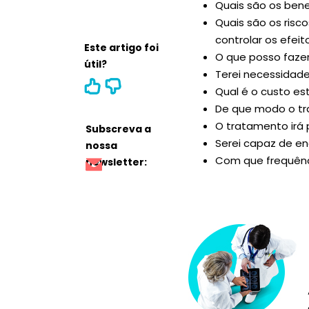
Quais são os ben
Quais são os risc
controlar os efei
Este artigo foi
O que posso faze
útil?
Terei necessidade
Qual é o custo es
De que modo o tra
O tratamento irá
Subscreva a
Serei capaz de en
nossa
Com que frequênc
newsletter: