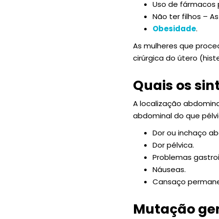
Uso de fármacos p
Não ter filhos – 
Obesidade
.
As mulheres que proce
cirúrgica do útero (h
Quais os si
A localização abdomina
abdominal do que pélvi
Dor ou inchaço ab
Dor pélvica.
Problemas gastroin
Náuseas.
Cansaço permane
Mutação ge