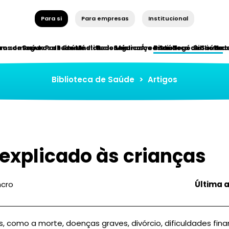
Para si
Para empresas
Institucional
ros de Saúde
em somos
Seguros de Saúde
Parceiros Institucionais
Rede Médica
Rede Médica
Segurança e Saúde
Áreas de Negócio
Biblioteca de Saúde
Bibliotec
Red
Biblioteca de Saúde
>
Artigos
explicado às crianças
cro
Última 
s, como a morte, doenças graves, divórcio, dificuldades fina