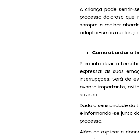
A criança pode sentir-s
processo doloroso que i
sempre a melhor abordag
adaptar-se às mudanças q
Como abordar o t
Para introduzir a temát
expressar as suas emoç
interrupções. Será de e
evento importante, evit
sozinha.
Dada a sensibilidade do 
e informando-se junto da
processo.
Além de explicar a doe