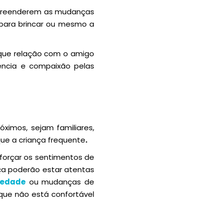
ompreenderem as mudanças
 para brincar ou mesmo a
 que relação com o amigo
ncia e compaixão pelas
ximos, sejam familiares,
ue a criança frequente
.
eforçar os sentimentos de
nça poderão estar atentas
iedade
ou mudanças de
que não está confortável