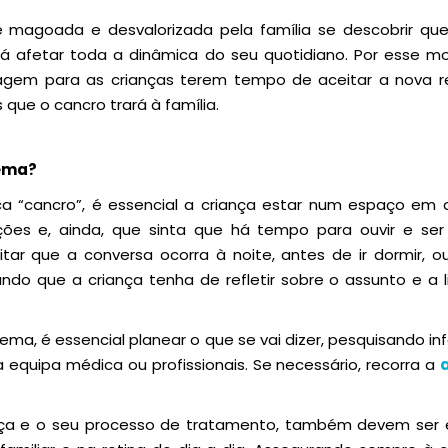
e magoada e desvalorizada pela família se descobrir que
rá afetar toda a dinâmica do seu quotidiano. Por esse mo
em para as crianças terem tempo de aceitar a nova rea
ue o cancro trará à família.
ema?
ica “cancro”, é essencial a criança estar num espaço em 
ões e, ainda, que sinta que há tempo para ouvir e ser
vitar que a conversa ocorra à noite, antes de ir dormir, 
ando que a criança tenha de refletir sobre o assunto e a
tema, é essencial planear o que se vai dizer, pesquisando 
 equipa médica ou profissionais. Se necessário, recorra a
nça e o seu processo de tratamento, também devem ser e