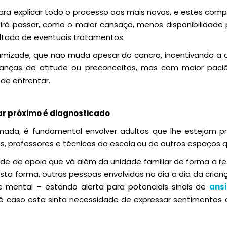
 para explicar todo o processo aos mais novos, e estes c
 irá passar, como o maior cansaço, menos disponibilidade
ltado de eventuais tratamentos.
amizade, que não muda apesar do cancro, incentivando a
nças de atitude ou preconceitos, mas com maior paciê
de enfrentar.
r próximo é diagnosticado
rmada, é fundamental envolver adultos que lhe estejam pró
os, professores e técnicos da escola
ou de outros espaços q
ede de apoio que vá além da unidade familiar de forma a r
sta forma, outras pessoas envolvidas no dia a dia da cria
 mental – estando alerta para potenciais sinais de
ans
caso esta sinta necessidade de expressar sentimentos 