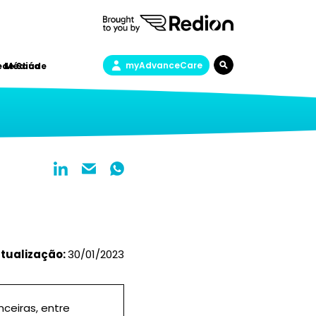
myAdvanceCare
a de Saúde
e Médica
atualização:
30/01/2023
nceiras, entre