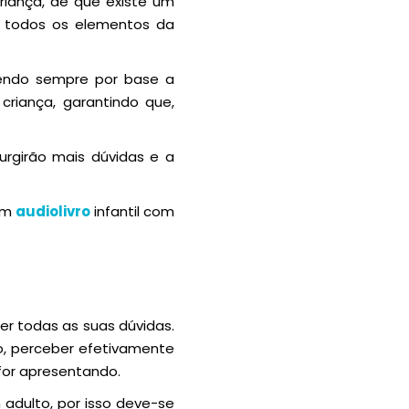
criança, de que existe um
ra todos os elementos da
tendo sempre por base a
riança, garantindo que,
urgirão mais dúvidas e a
 um
audiolivro
infantil com
er todas as suas dúvidas.
o, perceber efetivamente
for apresentando.
dulto, por isso deve-se