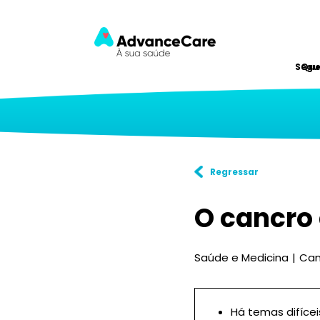
Segu
Qu
Regressar
O cancro 
Saúde e Medicina
Can
Há temas difícei