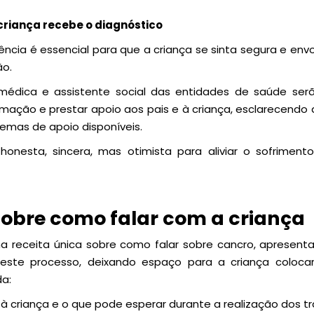
criança recebe o diagnóstico
ência é essencial para que a criança se sinta segura e env
ão.
médica e assistente social das entidades de saúde serã
rmação e prestar apoio aos pais e à criança, esclarecend
stemas de apoio disponíveis.
nesta, sincera, mas otimista para aliviar o sofrimen
sobre como falar com a criança
ma receita única sobre como falar sobre cancro, aprese
este processo, deixando espaço para a criança colocar
da:
e à criança e o que pode esperar durante a realização dos 