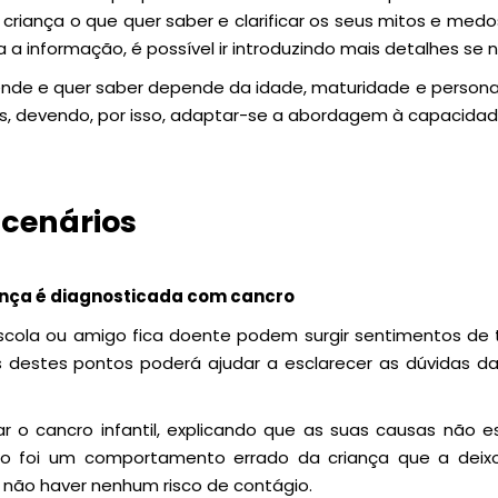
criança o que quer saber e clarificar os seus mitos e me
a a informação, é possível ir introduzindo mais detalhes se 
nde e quer saber depende da idade, maturidade e perso
as, devendo, por isso, adaptar-se a abordagem à capacida
 cenários
nça é diagnosticada com cancro
ola ou amigo fica doente podem surgir sentimentos de t
ns destes pontos poderá ajudar a esclarecer as dúvidas da
r o cancro infantil, explicando que as suas causas não 
ão foi um comportamento errado da criança que a deixo
não haver nenhum risco de contágio.