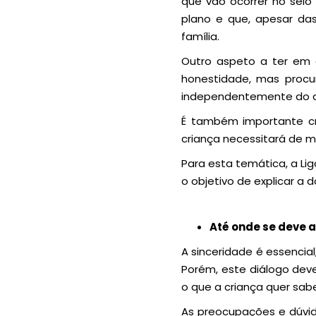
que vão ocorrer no seio 
plano e que, apesar das
família.
Outro aspeto a ter em 
honestidade, mas procu
independentemente do de
É também importante cri
criança necessitará de 
Para esta temática, a Li
o objetivo de explicar a
Até onde se deve 
A sinceridade é essencia
Porém, este diálogo dev
o que a criança quer sab
As preocupações e dúvi