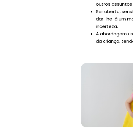
outros assuntos
Ser aberto, sens
dar-lhe-á um m
incerteza.
A abordagem usa
da criança, ten