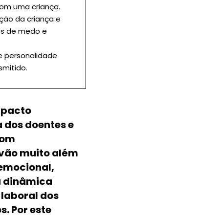
com uma criança.
ação da criança e
os de medo e
e personalidade
smitido.
mpacto
a dos doentes e
com
vão muito além
 emocional,
 dinâmica
 laboral dos
s. Por este