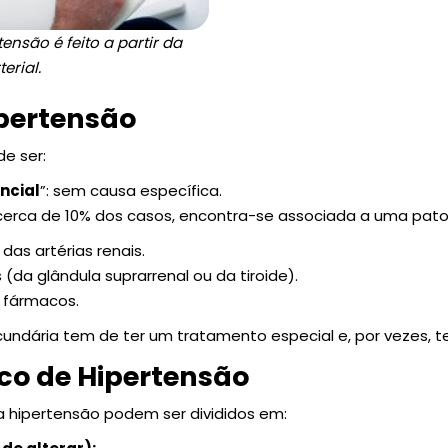
ensão é feito a partir da
erial.
pertensão
de ser:
ncial
”: sem causa específica.
cerca de 10% dos casos, encontra-se associada a uma patol
das artérias renais.
(da glândula suprarrenal ou da tiroide).
s fármacos.
ecundária tem de ter um tratamento especial e, por vezes, t
sco de Hipertensão
 a hipertensão podem ser divididos em: