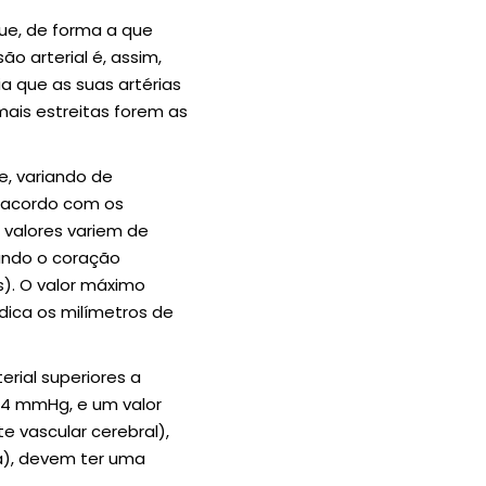
ue, de forma a que
ão arterial é, assim,
 que as suas artérias
ais estreitas forem as
, variando de
e acordo com os
 valores variem de
uando o coração
). O valor máximo
ndica os milímetros de
rial superiores a
84 mmHg, e um valor
 vascular cerebral),
ia), devem ter uma