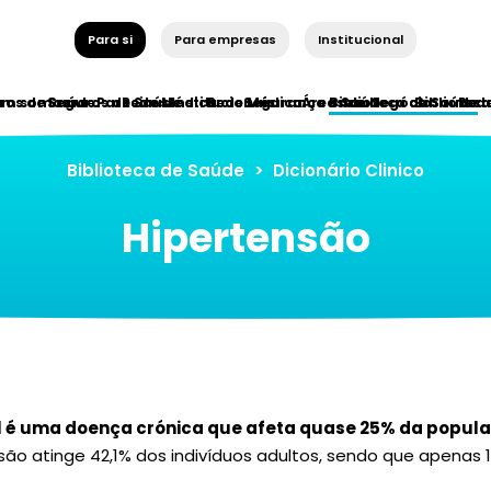
Para si
Para empresas
Institucional
ros de Saúde
em somos
Seguros de Saúde
Parceiros Institucionais
Rede Médica
Rede Médica
Segurança e Saúde
Áreas de Negócio
Biblioteca de Saúde
Bibliotec
Red
Biblioteca de Saúde
>
Dicionário Clinico
Hipertensão
al é uma doença crónica que afeta quase 25% da popul
nsão atinge 42,1% dos indivíduos adultos, sendo que apenas 