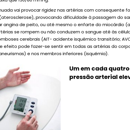
nuada vai provocar rigidez nas artérias com consequente 
r (aterosclerose), provocando dificuldade à passagem do sa
inar angina de peito, ou até mesmo o enfarte do miocárdio (
rtérias se rompem ou não conduzem o sangue até às célula
omboses cerebrais (AIT- acidente isquémico transitório; AV
e efeito pode fazer-se sentir em todas as artérias do corpo
 (aneurismas) e nos membros inferiores (isquémia).
Um em cada quatro 
pressão arterial ele