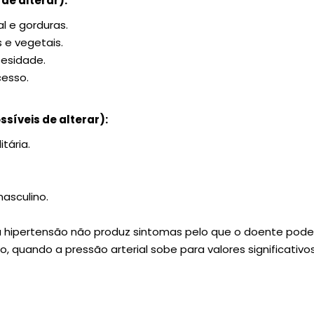
 de alterar):
l e gorduras.
s e vegetais.
esidade.
cesso.
síveis de alterar):
tária.
asculino.
 a hipertensão não produz sintomas pelo que o doente pod
, quando a pressão arterial sobe para valores significativo