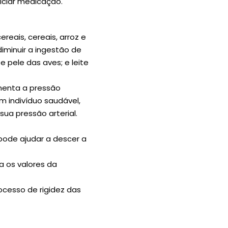
iciar medicação.
ereais, cereais, arroz e
diminuir a ingestão de
 pele das aves; e leite
menta a pressão
um indivíduo saudável,
sua pressão arterial.
 pode ajudar a descer a
a os valores da
ocesso de rigidez das