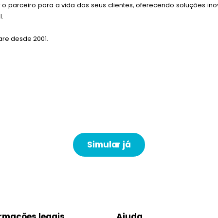
r o parceiro para a vida dos seus clientes, oferecendo soluções i
l.
are desde 2001.
Simular já
rmações legais
Ajuda