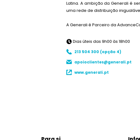
Latina. A ambição da Generali é se
uma rede de distribuição inigualáve
A Generali é Parceiro da AdvanceC
Dias úteis das 9h00 às 18h00
213 504 300 (opção 4)
apoioclientes@generali.pt
www.generali.pt
Para si
Info