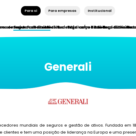
Para si
Para empresas
Institucional
ros de Saúde
em somos
Seguros de Saúde
Parceiros Institucionais
Rede Médica
Rede Médica
Segurança e Saúde
Áreas de Negócio
Biblioteca de Saúde
Biblioteca
Red
Generali
ecedores mundiais de seguros e gestão de ativos. Fundada em 18
e clientes e tem uma posição de liderança na Europa e uma prese