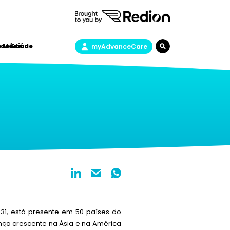
 de Saúde
e Médica
myAdvanceCare
31, está presente em 50 países do
nça crescente na Ásia e na América