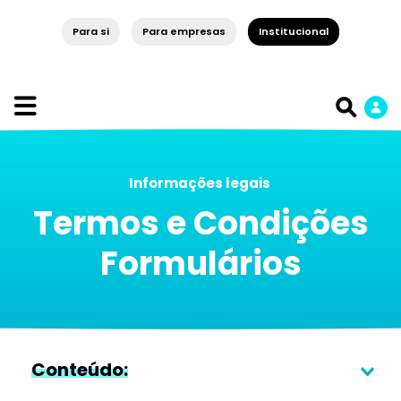
Para si
Para empresas
Institucional
Informações legais
Termos e Condições
Formulários
Conteúdo: