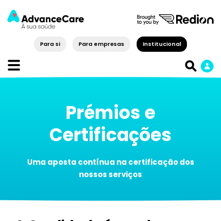
Para si
Para empresas
Institucional
Prémios e
Certificações
Uma aposta contínua na certificação dos
nossos serviços