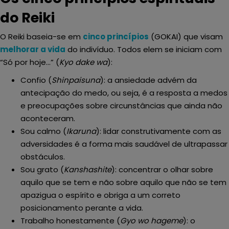
do Reiki
O Reiki baseia-se em
cinco princípios
(GOKAI) que visam
melhorar a vida
do indivíduo. Todos elem se iniciam com
“Só por hoje…” (
Kyo dake wa
):
Confio (
Shinpaisuna
): a ansiedade advém da
antecipação do medo, ou seja, é a resposta a medos
e preocupações sobre circunstâncias que ainda não
aconteceram.
Sou calmo (
Ikaruna
): lidar construtivamente com as
adversidades é a forma mais saudável de ultrapassar
obstáculos.
Sou grato (
Kanshashite
): concentrar o olhar sobre
aquilo que se tem e não sobre aquilo que não se tem
apazigua o espírito e obriga a um correto
posicionamento perante a vida.
Trabalho honestamente (
Gyo wo hageme
): o