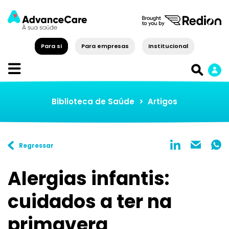
Para si
Para empresas
Institucional
Biblioteca de Saúde
>
Artigos
Regressar
Alergias infantis:
cuidados a ter na
primavera