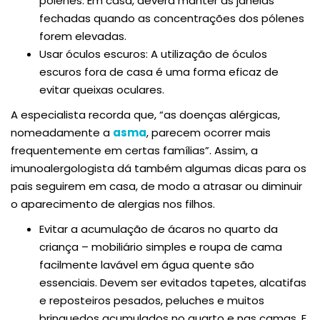
pólenes. Em casa, deverá manter as janelas
fechadas quando as concentrações dos pólenes
forem elevadas.
Usar óculos escuros: A utilização de óculos
escuros fora de casa é uma forma eficaz de
evitar queixas oculares.
A especialista recorda que, “as doenças alérgicas,
nomeadamente a
asma
, parecem ocorrer mais
frequentemente em certas famílias”. Assim, a
imunoalergologista dá também algumas dicas para os
pais seguirem em casa, de modo a atrasar ou diminuir
o aparecimento de alergias nos filhos.
Evitar a acumulação de ácaros no quarto da
criança – mobiliário simples e roupa de cama
facilmente lavável em água quente são
essenciais. Devem ser evitados tapetes, alcatifas
e reposteiros pesados, peluches e muitos
brinquedos acumulados no quarto e nas camas. E