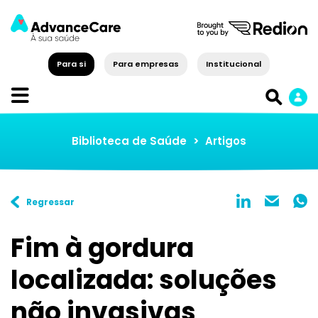
Para si
Para empresas
Institucional
Biblioteca de Saúde
>
Artigos
Regressar
Fim à gordura
localizada: soluções
não invasivas