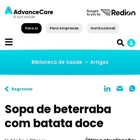
Para si
Para empresas
Institucional
Biblioteca de Saúde
>
Artigos
Regressar
Sopa de beterraba
com batata doce