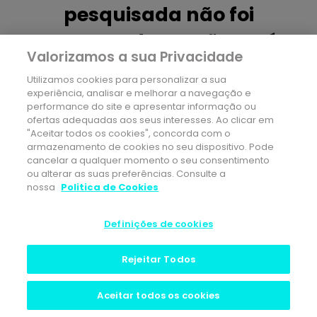
pesquisada não foi
encontrada ou não está
Valorizamos a sua Privacidade
disponível.
Utilizamos cookies para personalizar a sua
experiência, analisar e melhorar a navegação e
Regresse ao site ou explore os nossos conteúdos
performance do site e apresentar informação ou
mais procurados
ofertas adequadas aos seus interesses. Ao clicar em
"Aceitar todos os cookies", concorda com o
Seguros de Saúde
armazenamento de cookies no seu dispositivo. Pode
cancelar a qualquer momento o seu consentimento
Biblioteca de Saúde
ou alterar as suas preferências. Consulte a
Rede Médica
nossa
Politica de Cookies
Care & Go
Definições de cookies
Rejeitar Todos
Aceitar todos os cookies