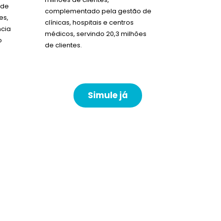
 de
complementado pela gestão de
es,
clínicas, hospitais e centros
ncia
médicos, servindo 20,3 milhões
o
de clientes.
Simule já