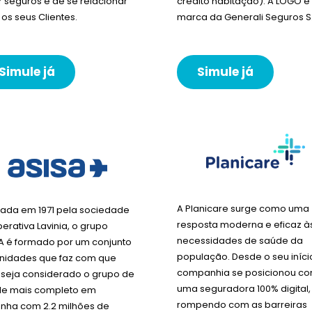
r seguros e de se relacionar
crédito habitação). A LOGO 
os seus Clientes.
marca da Generali Seguros S
Simule já
Simule já
A Planicare surge como uma
ada em 1971 pela sociedade
resposta moderna e eficaz à
erativa Lavinia, o grupo
necessidades de saúde da
A é formado por um conjunto
população. Desde o seu início
nidades que faz com que
companhia se posicionou c
 seja considerado o grupo de
uma seguradora 100% digital,
e mais completo em
rompendo com as barreiras
nha com 2.2 milhões de