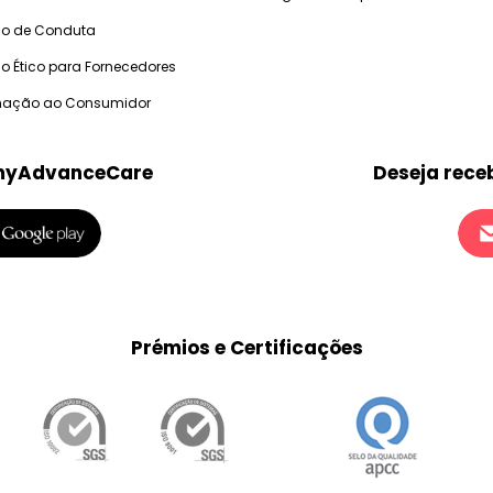
o de Conduta
o Ético para Fornecedores
mação ao Consumidor
 myAdvanceCare
Deseja rece
Prémios e Certificações