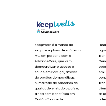
KeepWells é a marca de
Fund
seguros e plano de saúde da
agor
MC, em parceria com a
Tran
AdvanceCare, que vem
Gene
democratizar o acesso à
oper
saúde em Portugal, através
em P
de opções democráticas,
pont
numa rede de parceiros de
Tran
qualidade em todo o país e,
clie
ainda com benefícios em
as s
Cartão Continente.
adeq