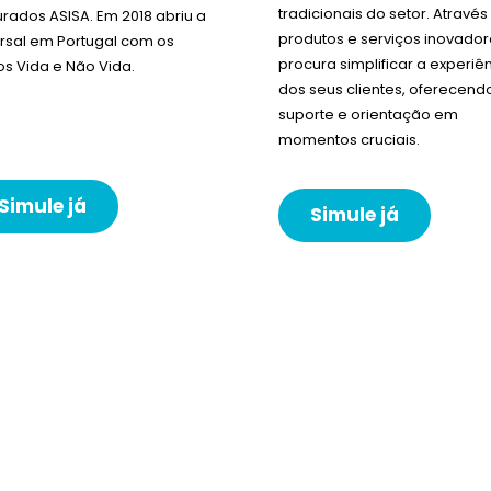
tradicionais do setor. Através
rados ASISA. Em 2018 abriu a
produtos e serviços inovador
rsal em Portugal com os
procura simplificar a experiê
s Vida e Não Vida.
dos seus clientes, oferecend
suporte e orientação em
momentos cruciais.
Simule já
Simule já