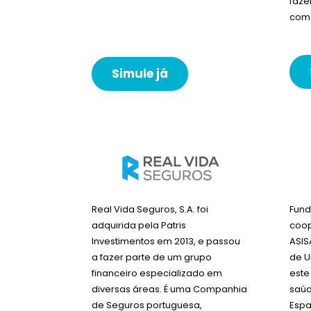
faze
com 
Simule já
Real Vida Seguros, S.A. foi
Fund
adquirida pela Patris
coop
Investimentos em 2013, e passou
ASIS
a fazer parte de um grupo
de U
financeiro especializado em
este
diversas áreas. É uma Companhia
saúd
de Seguros portuguesa,
Espa