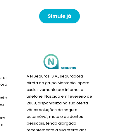
Simule já
A N Seguros, S.A., seguradora
uros
direta do grupo Montepio, opera
oi a
exclusivamente por internet e
telefone. Nascida em fevereiro de
ente
2008, disponibiliza na sua oferta
iza
várias soluções de seguro
o
automóvel, moto e acidentes
ara
pessoais, tendo alargado
 e
recentemente a sua oferta aos