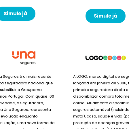
Simule já
Simule já
a Seguros é a mais recente
A LOGO, marca digital de seg
a seguradora nacional que
lançada em janeiro de 2008, f
 substituir a Groupama
primeira seguradora direta a
ros Portugal. Com quase 100
disponibilizar compra totalm
tividade, a Seguradora,
online. Atualmente disponibil
a Una Seguros, representa
seguros automóvel (incluind
evolução enquanto
moto), casa, saúde e vida (p
nização, uma nova forma de
proteção de doenças graves