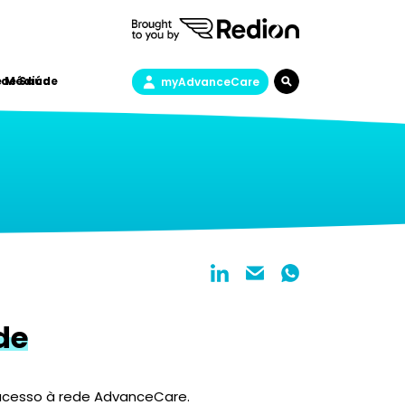
 de Saúde
e Médica
myAdvanceCare
de
 acesso à rede AdvanceCare.