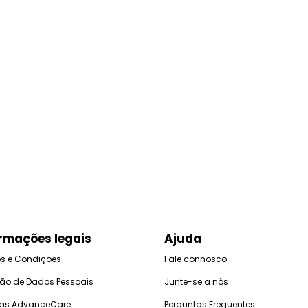
rmações legais
Ajuda
s e Condições
Fale connosco
ção de Dados Pessoais
Junte-se a nós
icas AdvanceCare
Perguntas Frequentes