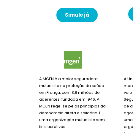
Simule já
A MGEN é a maior seguradora
A Un
mutualista na proteção da saúde
marc
em França, com 3,8 milhões de
veio
aderentes, fundada em 1946. A
Segu
MGEN rege-se pelos princípios da
de a
democracia direta e solidária. É
agor
uma organização mutualista sem
uma 
fins lucrativos.
orga