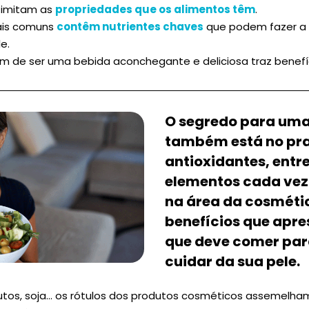
 imitam as
propriedades que os alimentos têm
.
ais comuns
contêm nutrientes chaves
que podem fazer a 
e.
m de ser uma bebida aconchegante e deliciosa traz benefíc
O segredo para uma
também está no pra
antioxidantes, entre
elementos cada vez 
na área da cosméti
benefícios que apre
que deve comer par
cuidar da sua pele.
rutos, soja… os rótulos dos produtos cosméticos assemelh