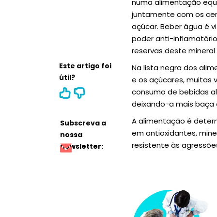
numa alimentação equil
juntamente com os cere
açúcar. Beber água é vi
poder anti-inflamatóri
reservas deste mineral 
Este artigo foi
Na lista negra dos ali
útil?
e os açúcares, muitas
consumo de bebidas al
deixando-a mais baça e
A alimentação é determ
Subscreva a
em antioxidantes, mine
nossa
resistente às agressõe
newsletter: