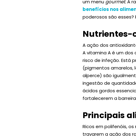
um menu
gourmet.
A ra
benefícios nos alimen
poderosos são esses? Po
Nutrientes-
A ação dos antioxidante
A vitamina A é um dos c
risco de infeção. Está 
(pigmentos amarelos, 
alperce) são igualment
ingestão de quantidade
ácidos gordos essenc
fortalecerem a barreir
Principais a
Ricos em polifenóis, os 
travarem a ação dos ra