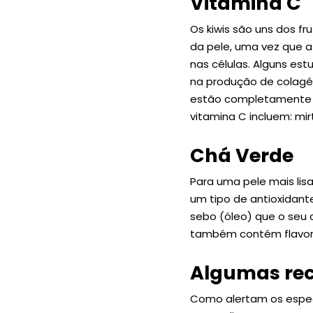
Vitamina C
Os kiwis são uns dos f
da pele, uma vez que a
nas células. Alguns es
na produção de colagén
estão completamente m
vitamina C incluem: mir
Chá Verde
Para uma pele mais lis
um tipo de antioxidant
sebo (óleo) que o seu
também contém flavonó
Algumas re
Como alertam os especi