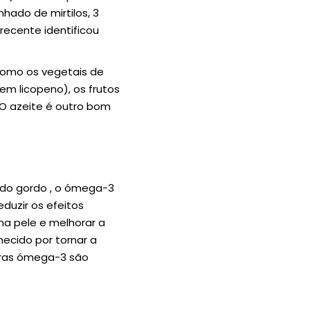
ado de mirtilos, 3
recente identificou
 como os vegetais de
 em licopeno), os frutos
 O azeite é outro bom
cido gordo , o ómega-3
uzir os efeitos
na pele e melhorar a
hecido por tornar a
uras ómega-3 são