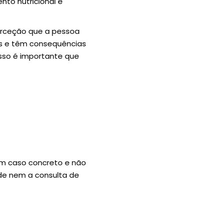
to nutricional e
erceção que a pessoa
ns e têm consequências
sso é importante que
um caso concreto e não
úde nem a consulta de