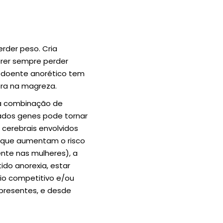
rder peso. Cria
rer sempre perder
 doente anorético tem
ra na magreza.
ma combinação de
nados genes pode tornar
 cerebrais envolvidos
s que aumentam o risco
ente nas mulheres), a
ido anorexia, estar
io competitivo e/ou
 presentes, e desde