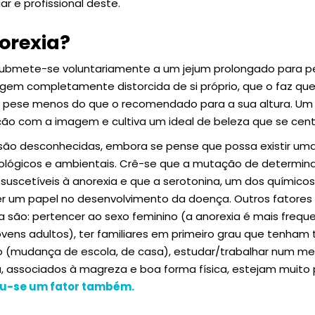
iar e profissional deste.
orexia?
ubmete-se voluntariamente a um jejum prolongado para pe
m completamente distorcida de si próprio, que o faz que
pese menos do que o recomendado para a sua altura. Um
o com a imagem e cultiva um ideal de beleza que se cent
 são desconhecidas, embora se pense que possa existir u
icológicos e ambientais. Crê-se que a mutação de determi
uscetíveis à anorexia e que a serotonina, um dos químicos
er um papel no desenvolvimento da doença. Outros fatore
a são: pertencer ao sexo feminino (a anorexia é mais frequ
ens adultos), ter familiares em primeiro grau que tenham t
o (mudança de escola, de casa), estudar/trabalhar num me
a, associados à magreza e boa forma física, estejam muito
ou-se um fator também.