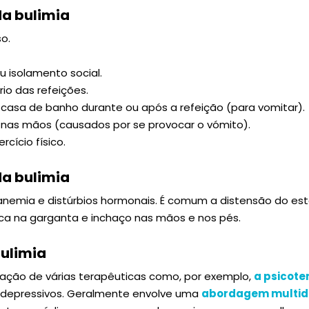
da bulimia
o.
u isolamento social.
io das refeições.
 casa de banho durante ou após a refeição (para vomitar).
s nas mãos (causados por se provocar o vómito).
cício físico.
a bulimia
anemia e distúrbios hormonais. É comum a distensão do es
nica na garganta e inchaço nas mãos e nos pés.
ulimia
ação de várias terapêuticas como, por exemplo,
a psicote
depressivos. Geralmente envolve uma
abordagem multidi