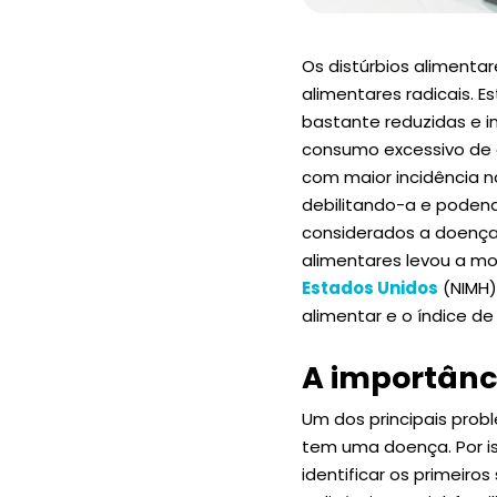
Os distúrbios aliment
alimentares radicais.
bastante reduzidas e i
consumo excessivo de 
com maior incidência 
debilitando-a e podend
considerados a doença 
alimentares levou a m
Estados
Unidos
(NIMH)
alimentar e o índice de
A importânc
Um dos principais pro
tem uma doença. Por is
identificar os primeir