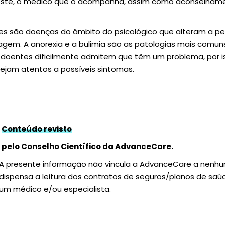
deste, o médico que o acompanha, assim como aconselhamen
res são doenças do âmbito do psicológico que alteram a p
agem. A anorexia e a bulimia são as patologias mais comu
 doentes dificilmente admitem que têm um problema, por i
tejam atentos a possíveis sintomas.
Conteúdo revisto
pelo Conselho Científico da AdvanceCare.
A presente informação não vincula a AdvanceCare a nenh
dispensa a leitura dos contratos de seguros/planos de sa
um médico e/ou especialista.