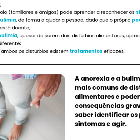
;
oio (familiares e amigos) pode aprender a reconhecer os
s
ulimia
, de forma a ajudar a pessoa, dado que o próprio
pa
está doente;
bulimia
, apesar de serem dois distúrbios alimentares, apr
iferente;
a ambos os distúrbios existem
tratamentos
eficazes.
A anorexia e a buli
mais comuns de dis
alimentares e pode
consequências grave
saber identificar os
sintomas e agir.