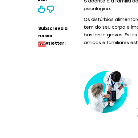
o doente e a família 
psicológico.
Os distúrbios alimenta
tem do seu corpo e im
Subscreva a
bastante graves. Estes
nossa
amigos e familiares es
newsletter: