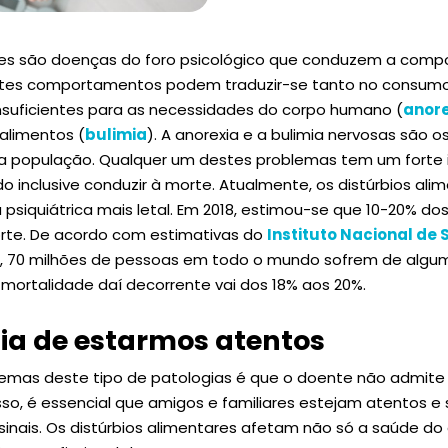
ares são doenças do foro psicológico que conduzem a com
 Estes comportamentos podem traduzir-se tanto no consum
nsuficientes para as necessidades do corpo humano (
anore
alimentos (
bulimia
). A anorexia e a bulimia nervosas são o
na população. Qualquer um destes problemas tem um forte
o inclusive conduzir à morte. Atualmente, os distúrbios ali
psiquiátrica mais letal. Em 2018, estimou-se que 10-20% dos
orte. De acordo com estimativas do
Instituto Nacional de
, 70 milhões de pessoas em todo o mundo sofrem de algum 
 mortalidade daí decorrente vai dos 18% aos 20%.
ia de estarmos atentos
blemas deste tipo de patologias é que o doente não admit
so, é essencial que amigos e familiares estejam atentos 
os sinais. Os distúrbios alimentares afetam não só a saúde