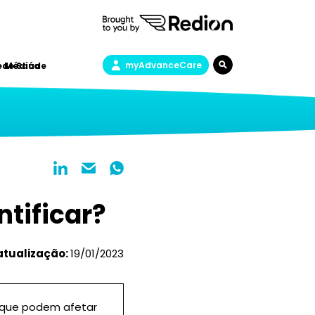
myAdvanceCare
a de Saúde
e Médica
tificar?
atualização:
19/01/2023
 que podem afetar