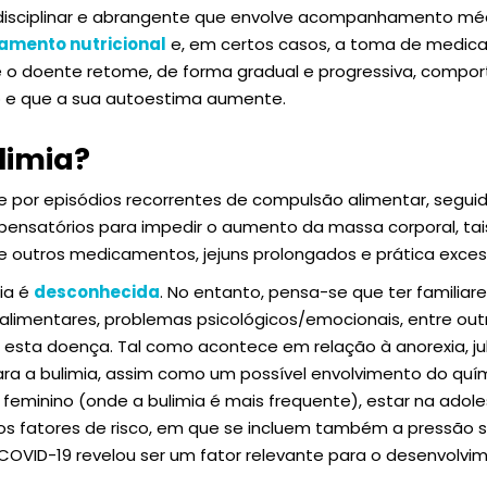
idisciplinar e abrangente que envolve acompanhamento méd
amento nutricional
e, em certos casos, a toma de medica
 o doente retome, de forma gradual e progressiva, compo
o e que a sua autoestima aumente.
limia?
se por episódios recorrentes de compulsão alimentar, segui
satórios para impedir o aumento da massa corporal, tai
 e outros medicamentos, jejuns prolongados e prática excessi
ia é
desconhecida
. No entanto, pensa-se que ter familiar
 alimentares, problemas psicológicos/emocionais, entre ou
r esta doença. Tal como acontece em relação à anorexia, jul
a a bulimia, assim como um possível envolvimento do quím
 feminino (onde a bulimia é mais frequente), estar na adol
s fatores de risco, em que se incluem também a pressão soc
 COVID-19 revelou ser um fator relevante para o desenvolvim