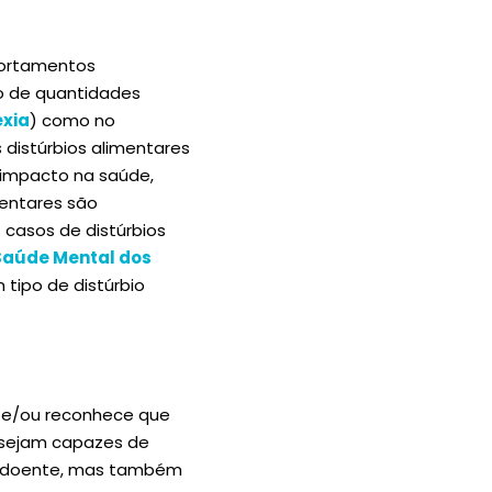
portamentos
o de quantidades
xia
) como no
s distúrbios alimentares
 impacto na saúde,
mentares são
 casos de distúrbios
 Saúde Mental dos
tipo de distúrbio
e e/ou reconhece que
e sejam capazes de
 do doente, mas também