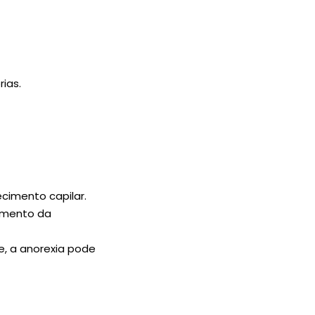
ias.
cimento capilar.
amento da
e, a anorexia pode