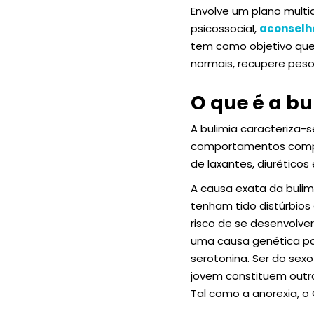
Envolve um plano mult
psicossocial,
aconselh
tem como objetivo que
normais, recupere pes
O que é a bu
A bulimia caracteriza-
comportamentos compen
de laxantes, diuréticos
A causa exata da bulim
tenham tido distúrbios
risco de se desenvolve
uma causa genética par
serotonina. Ser do sexo
jovem constituem outro
Tal como a anorexia, o