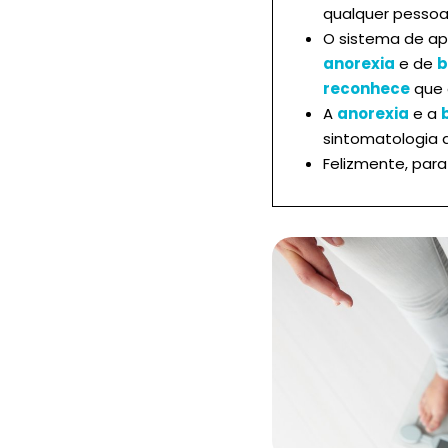
qualquer pessoa
O sistema de ap
anorexia
e de
b
reconhece
que 
A
anorexia
e a
sintomatologia d
Felizmente, par