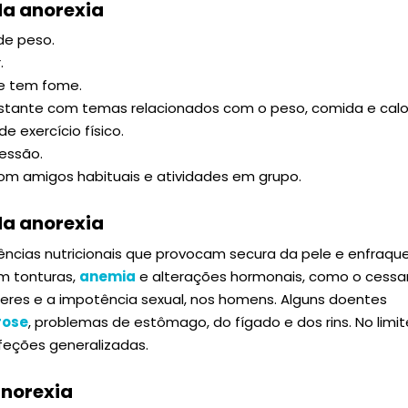
 da anorexia
de peso.
.
se tem fome.
tante com temas relacionados com o peso, comida e calor
e exercício físico.
essão.
 com amigos habituais e atividades em grupo.
a anorexia
ências nutricionais que provocam secura da pele e enfraque
m tonturas,
anemia
e alterações hormonais, como o cess
eres e a impotência sexual, nos homens. Alguns doentes
rose
, problemas de estômago, do fígado e dos rins. No limit
nfeções generalizadas.
norexia