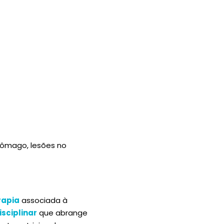
tômago, lesões no
rapia
associada à
sciplinar
que abrange