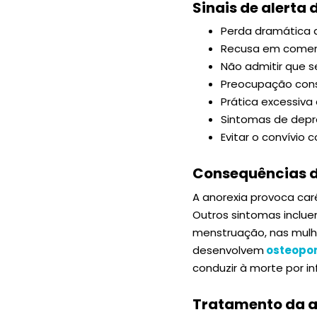
Sinais de alerta
Perda dramática 
Recusa em comer
Não admitir que 
Preocupação cons
Prática excessiva d
Sintomas de depr
Evitar o convívio
Consequências d
A anorexia provoca car
Outros sintomas inclue
menstruação, nas mulh
desenvolvem
osteopo
conduzir à morte por i
Tratamento da a