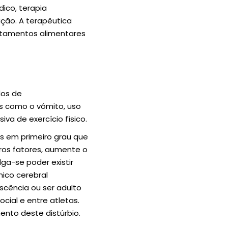
ico, terapia
ção. A terapêutica
rtamentos alimentares
dos de
s como o vómito, uso
va de exercício físico.
es em primeiro grau que
tros fatores, aumente o
ga-se poder existir
ico cerebral
escência ou ser adulto
ial e entre atletas.
ento deste distúrbio.