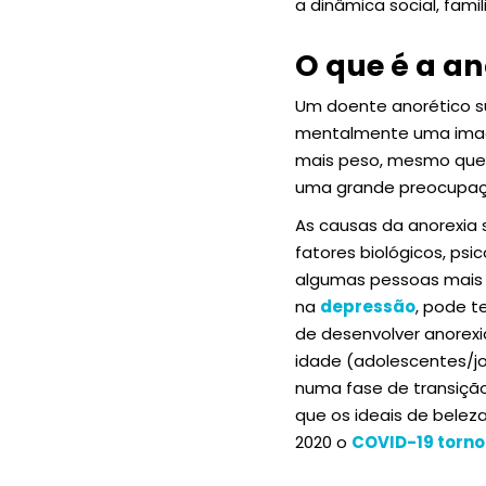
a dinâmica social, famil
O que é a an
Um doente anorético s
mentalmente uma image
mais peso, mesmo que 
uma grande preocupaçã
As causas da anorexia
fatores biológicos, ps
algumas pessoas mais s
na
depressão
, pode t
de desenvolver anorexi
idade (adolescentes/jov
numa fase de transiçã
que os ideais de belez
2020 o
COVID-19 torn