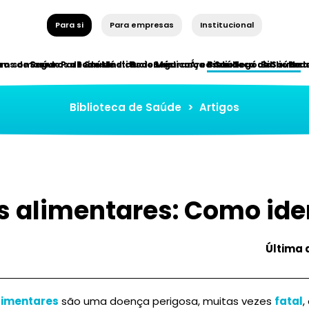
Para si
Para empresas
Institucional
ros de Saúde
em somos
Seguros de Saúde
Parceiros Institucionais
Rede Médica
Rede Médica
Segurança e Saúde
Áreas de Negócio
Biblioteca de Saúde
Bibliotec
Red
Biblioteca de Saúde
>
Artigos
s alimentares: Como iden
Última 
alimentares
são uma doença perigosa, muitas vezes
fatal
,