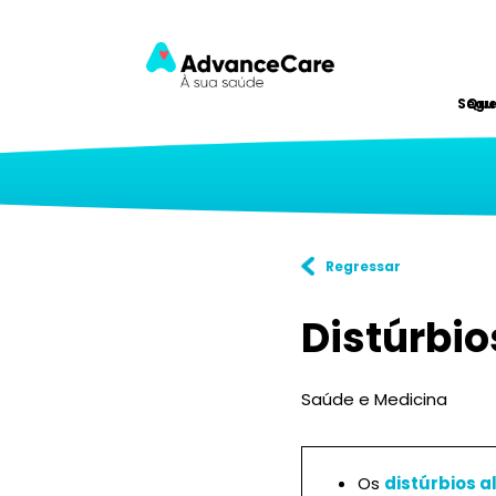
Segu
Qu
Regressar
Distúrbio
Saúde e Medicina
Os
distúrbios 