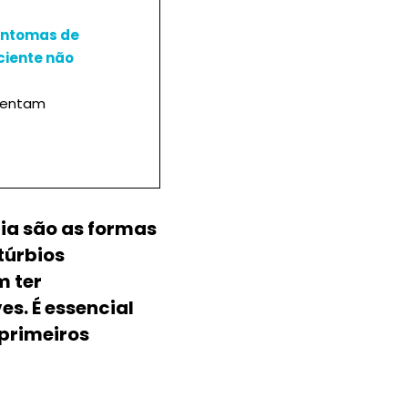
intomas de
ciente não
esentam
mia são as formas
túrbios
m ter
s. É essencial
 primeiros