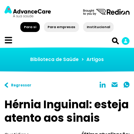
Para si
Para empresas
Institucional
Biblioteca de Saúde
>
Artigos
Regressar
Hérnia Inguinal: esteja
atento aos sinais