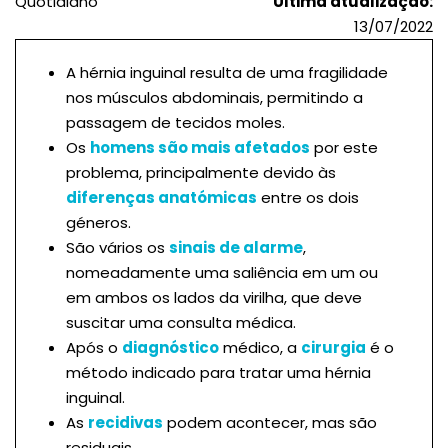
Quotidiano
Última atualização:
13/07/2022
A hérnia inguinal resulta de uma fragilidade
nos músculos abdominais, permitindo a
passagem de tecidos moles.
Os
homens são mais afetados
por este
problema, principalmente devido às
diferenças anatómicas
entre os dois
géneros.
São vários os
sinais de alarme
,
nomeadamente uma saliência em um ou
em ambos os lados da virilha, que deve
suscitar uma consulta médica.
Após o
diagnóstico
médico, a
cirurgia
é o
método indicado para tratar uma hérnia
inguinal.
As
recidivas
podem acontecer, mas são
residuais.