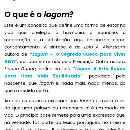
O que é o
lagom
?
Este é um conceito que define uma forma de estar na
vida que privilegia a harmonia, o equilíbrio, a
moderação e a satisfação, aqui entendida como
contentamento. A síntese é de
Lola A. Akerstrom
,
autora de
“
Lagom
— o Segredo Sueco para Viver
Bem”
, editado entre nós pela Presença. Outra autora,
Linnea Dunne
, define no seu
“
Lagom
: A Arte Sueca
para Uma Vida Equilibrada”
, publicado pela
Nascente, que
lagom
é, nada mais, nada menos, do
que a medida certa.
Ambas as autoras explicam que
lagom
é muito mais
do que uma palavra ou um conceito: é um modo de
vida. O princípio base remete para uma expressão que,
na verdade, faz parte do léxico português: no meio é
que está a virtude. E aplica-se a tudo: às relações