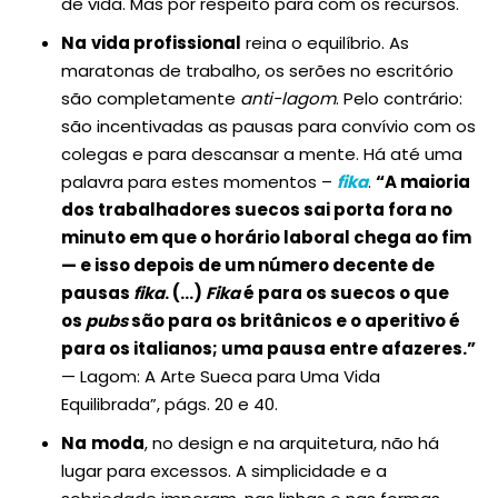
de vida. Mas por respeito para com os recursos.
Na
vida profissional
reina o equilíbrio. As
maratonas de trabalho, os serões no escritório
são completamente
anti-lagom
. Pelo contrário:
são incentivadas as pausas para convívio com os
colegas e para descansar a mente. Há até uma
palavra para estes momentos –
fika
.
“A maioria
dos trabalhadores suecos sai porta fora no
minuto em que o horário laboral chega ao fim
— e isso depois de um número decente de
pausas
fika
. (…)
Fika
é para os suecos o que
os
pubs
são para os britânicos e o aperitivo é
para os italianos; uma pausa entre afazeres.”
— Lagom: A Arte Sueca para Uma Vida
Equilibrada”, págs. 20 e 40.
Na
moda
, no design e na arquitetura, não há
lugar para excessos. A simplicidade e a