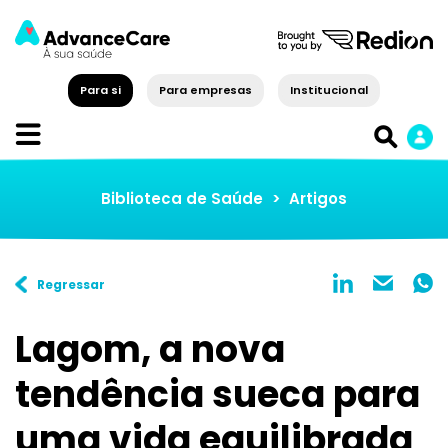
Para si
Para empresas
Institucional
Biblioteca de Saúde
>
Artigos
Regressar
Lagom, a nova
tendência sueca para
uma vida equilibrada