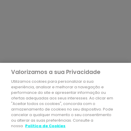
Valorizamos a sua Privacidade
Utilizamos cookies para personalizar a sua
experiência, analisar e melhorar a navegação e
performance do site e apresentar informação ou
ofertas adequadas aos seus interesses. Ao clicar em
"Aceitar todos os cookies", concorda com o
armazenamento de cookies no seu dispositivo. Pode
cancelar a qualquer momento o seu consentimento
ou alterar as suas preferências. Consulte a
nossa
Politica de Cookies