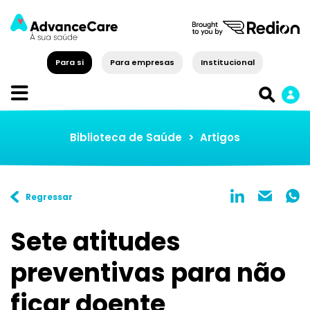
Para si
Para empresas
Institucional
Biblioteca de Saúde
>
Artigos
Regressar
Sete atitudes
preventivas para não
ficar doente