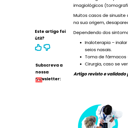
imagiológicos (tomografi
Muitos casos de sinusit
na sua origem, desapare
Este artigo foi
Dependendo dos sintomas,
útil?
Inaloterapia – inal
seios nasais.
Toma de fármacos (a
Cirurgia, caso se ve
Subscreva a
nossa
Artigo revisto e validado
newsletter: