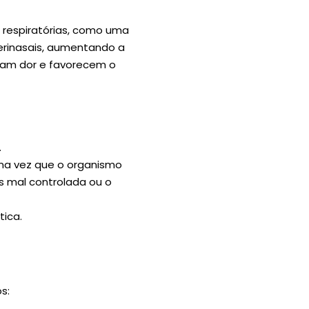
s respiratórias, como uma
erinasais, aumentando a
ocam dor e favorecem o
.
uma vez que o organismo
s mal controlada ou o
ica.
s: