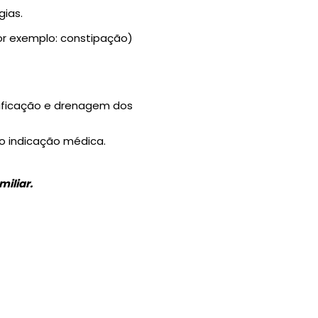
gias.
or exemplo: constipação)
idificação e drenagem dos
do indicação médica.
miliar.