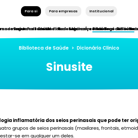
Para si
Para empresas
Institucional
ros de Saúde
em somos
Seguros de Saúde
Parceiros Institucionais
Rede Médica
Rede Médica
Segurança e Saúde
Áreas de Negócio
Biblioteca de Saúde
Bibliotec
Red
Biblioteca de Saúde
>
Dicionário Clinico
Sinusite
logia inflamatória dos seios perinasais que pode ter ori
atro grupos de seios perinasais (maxilares, frontais, etmoid
estar-se em qualquer um deles.