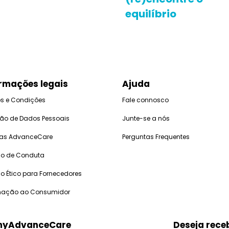
equilíbrio
rmações legais
Ajuda
s e Condições
Fale connosco
ção de Dados Pessoais
Junte-se a nós
icas AdvanceCare
Perguntas Frequentes
o de Conduta
o Ético para Fornecedores
mação ao Consumidor
 myAdvanceCare
Deseja rece