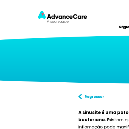
Segu
Qu
Regressar
A sinusite é uma pato
bacteriana.
Existem qu
inflamação pode manif