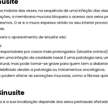
nusite
 na maioria das vezes, na sequência de uma infeção das via
uações, a membrana mucosa bloqueia o acesso aos seios p
mesmos. O ar e o muco espesso retido no seu interior prov
as.
para o aparecimento de sinusite são:
s.
 responsáveis por casos mais prolongados (sinusite crónica)
am uma infeção da cavidade nasal. É uma patologia rara, 
atural, mas pode tornar-se grave para quem tem a diabete
debilitado devido a patologia ou tratamentos oncológicos.
 podem afetar as secreções mucosas, como a fibrose quíst
inusite
ma e a sua localização depende dos seios perinasais afetado