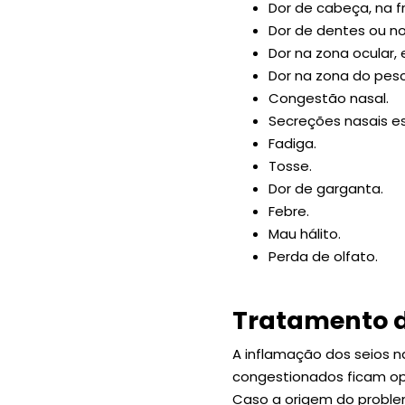
Dor de cabeça, na fr
Dor de dentes ou no 
Dor na zona ocular, 
Dor na zona do pesc
Congestão nasal.
Secreções nasais e
Fadiga.
Tosse.
Dor de garganta.
Febre.
Mau hálito.
Perda de olfato.
Tratamento d
A inflamação dos seios n
congestionados ficam opa
Caso a origem do proble