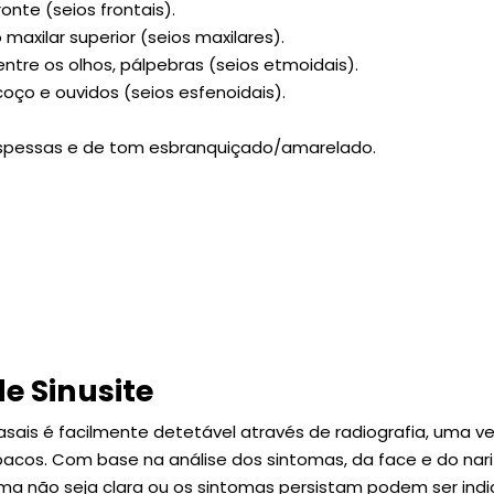
onte (seios frontais).
maxilar superior (seios maxilares).
entre os olhos, pálpebras (seios etmoidais).
oço e ouvidos (seios esfenoidais).
spessas e de tom esbranquiçado/amarelado.
e Sinusite
asais é facilmente detetável através de radiografia, uma ve
cos. Com base na análise dos sintomas, da face e do nariz 
ma não seja clara ou os sintomas persistam podem ser ind