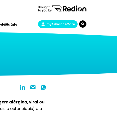
myAdvanceCare
a de Saúde
e Médica
gem alérgica, viral ou
ais e esfenoidais) e a