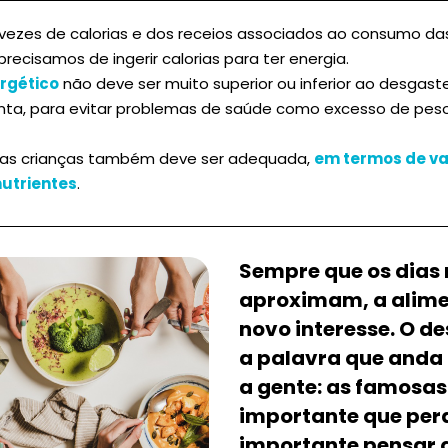
vezes de calorias e dos receios associados ao consumo d
precisamos de ingerir calorias para ter energia.
rgético
não deve ser muito superior ou inferior ao desgas
enta, para evitar problemas de saúde como excesso de peso
das crianças também deve ser adequada,
em termos de val
utrientes
.
Sempre que os dias 
aproximam, a alim
novo interesse. O d
a palavra que anda
a gente: as famosas
importante que perd
importante pensar q