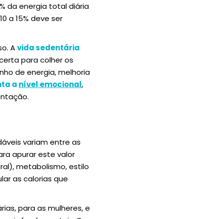
 da energia total diária
 10 a 15% deve ser
so. A
vida sedentária
certa para colher os
ho de energia, melhoria
nta a
nível emocional
,
entação.
áveis variam entre as
ara apurar este valor
l), metabolismo, estilo
ar as calorias que
ias, para as mulheres, e