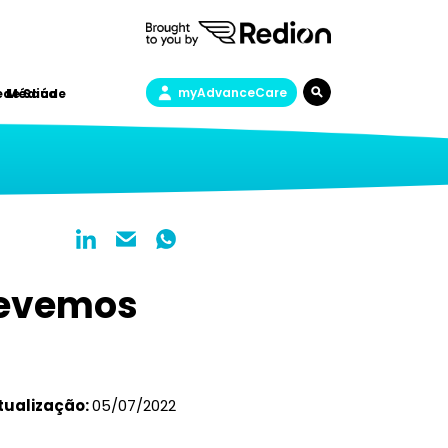
myAdvanceCare
a de Saúde
e Médica
 devemos
tualização:
05/07/2022