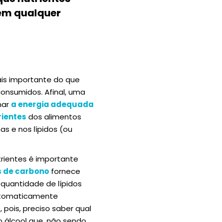
em qualquer
ais importante do que
consumidos. Afinal, uma
nar
a energia adequada
rientes
dos alimentos
s e nos lípidos (ou
trientes é importante
s de carbono
fornece
uantidade de lípidos
automaticamente
 pois, preciso saber qual
o álcool que, não sendo