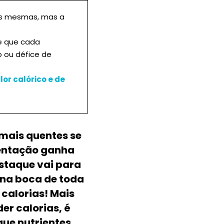
as mesmas, mas a
te que cada
 ou défice de
or calórico e de
mais quentes se
entação ganha
estaque vai para
 na boca de toda
 calorias! Mais
er calorias, é
ue nutrientes