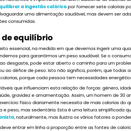
uilibrar a ingestão calórica
por fornecer sete calorias p
alvaguardar uma alimentação saudável, mas devem ser ad
ões consumidas.
de equilíbrio
onceito essencial, na medida em que devemos ingerir uma qua
demos para garantirmos um peso saudável. Se o consumo 
or ao desgaste, pode estar aberto o caminho para um prob
u ao défice de peso. Isto não significa, porém, que todas 
alorias, porque cada pessoa tem necessidades energética
veis que influenciam esta relação de forças: género, idade
 saúde, gravidez e amamentação. Assim, um homem de 30 an
 exercício físico diariamente necessita de mais calorias do
e peso, mas sedentária. Esta é uma leitura simplificada 
onista
, naturalmente, mas ilustra os vários fatores a ponder
deve entrar em linha a proporção entre as fontes de calo