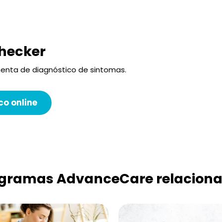
hecker
amenta de diagnóstico de sintomas.
co online
gramas AdvanceCare relacion