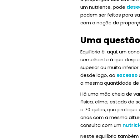
um nutriente, pode
deseq
podem ser feitos para s
com a noção de proporç
Uma questão 
Equilíbrio é, aqui, um c
semelhante à que despen
superior ou muito inferi
desde logo, ao
excesso
o
a mesma quantidade de c
Há uma mão cheia de variá
física, clima, estado de
e 70 quilos, que pratique
anos com a mesma altura 
consulta com um
nutrici
Neste equilíbrio também 