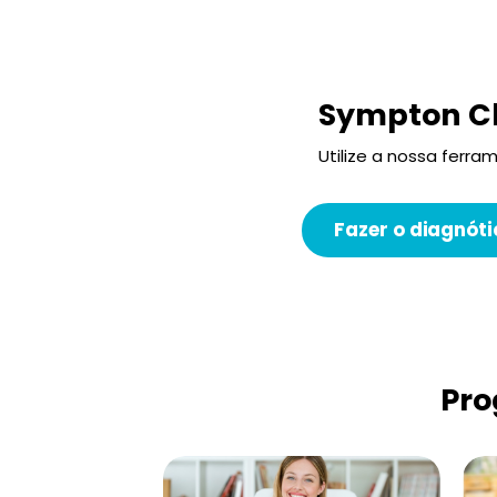
Sympton C
Utilize a nossa ferr
Fazer o diagnóti
Pro