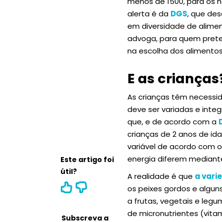
menos de 1500, para os h
alerta é da
DGS
, que de
em diversidade de alime
advoga, para quem prete
na escolha dos alimentos,
E as criança
As crianças têm necessi
deve ser variadas e inte
que, e de acordo com a
crianças de 2 anos de ida
variável de acordo com o
energia diferem mediante
Este artigo foi
útil?
A realidade é que
a vari
os peixes gordos e algun
a frutas, vegetais e le
de micronutrientes (vita
Subscreva a