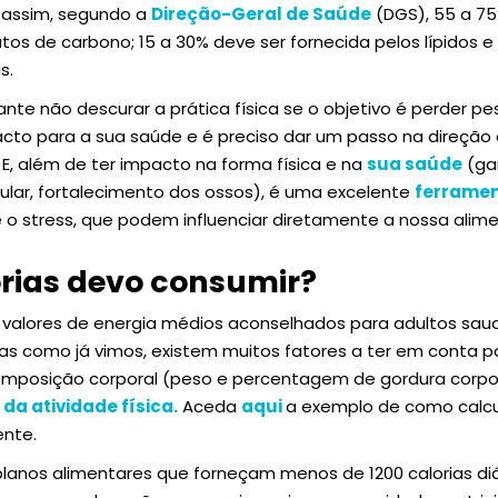
: assim, segundo a
Direção-Geral de Saúde
(DGS), 55 a 75%
tos de carbono; 15 a 30% deve ser fornecida pelos lípidos e
s.
te não descurar a prática física se o objetivo é perder pe
to para a sua saúde e é preciso dar um passo na direção 
 E, além de ter impacto na forma física e na
sua saúde
(gan
cular, fortalecimento dos ossos), é uma excelente
ferrame
 o stress, que podem influenciar diretamente a nossa alim
rias devo consumir?
 valores de energia médios aconselhados para adultos saud
Mas como já vimos, existem muitos fatores a ter em conta p
omposição corporal (peso e percentagem de gordura corpora
 da atividade física.
Aceda
aqui
a exemplo de como calcul
ente.
planos alimentares que forneçam menos de 1200 calorias diár