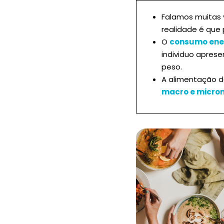
Falamos muitas 
realidade é que 
O
consumo ene
individuo apres
peso.
A alimentação 
macro e micron