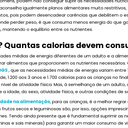
omens, podem não conseguir suprir as necessidades nutric
saconselha igualmente planos alimentares muito restritivos
ntos, pois podem desencadear carências que debilitem o e
nde perder peso, é que consuma menos energia do que ga
 mantendo o equilíbrio entre os nutrientes.
s? Quantas calorias devem cons
dades médias de energia diferentes de um adulto e a ali
grar alimentos que proporcionem os nutrientes necessário
DGS
, que as necessidades médias de energia variam entre 1.
de, 1.200 aos 3 anos e 1.700 calorias para as crianças no fin
 nível de atividade física. Mas, à semelhança de um adulto
 a idade, do sexo, atividade física, e outras condições de 
edade na alimentação
, para as crianças, é a melhor regrar a
s frutos secos e leguminosas são, por isso, opções impresci
gumes. Tendo ainda presente que é fundamental suprimir as
minas e sais minerais) para garantir um maior consumo de 