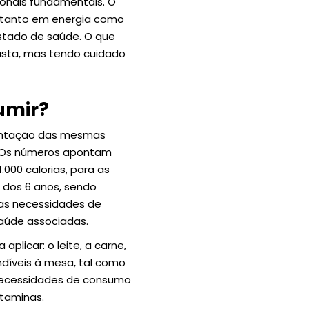
ionais fundamentais. O
, tanto em energia como
stado de saúde. O que
sta, mas tendo cuidado
umir?
mentação das mesmas
s. Os números apontam
000 calorias, para as
al dos 6 anos, sendo
, as necessidades de
saúde associadas.
 aplicar: o leite, a carne,
ndíveis à mesa, tal como
 necessidades de consumo
vitaminas.