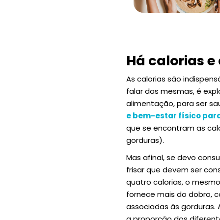
Há calorias e 
As calorias são indispe
falar das mesmas, é expl
alimentação, para ser s
e bem-estar físico par
que se encontram as calo
gorduras).
Mas afinal, se devo cons
frisar que devem ser co
quatro calorias, o mesm
fornece mais do dobro, 
associadas às gorduras. A
a proporção dos diferent