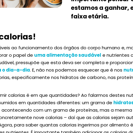
estamos a ganhar, 
faixa etária.
calorias!
nsáveis ao funcionamento dos órgãos do corpo humano e, m
orar o papel de
uma alimentação saudável
e nutrientes 
audável, pressupõe que esta deva ser completa e proporcio
a o dia-a-dia
. E, não nos podemos esquecer que é nos
nut
rias, especificamente nos hidratos de carbono, nas proteína
umir calorias é em que quantidades? Ao falarmos destes nu
nsumidos em quantidades diferentes: um grama de
hidrato
o acontecendo com um grama de proteínas, mas a mesma q
concretamente nove calorias – daí que as calorias sejam 
gora, para saber quantas calorias ingerimos por alimento é,
es nutrientes. É importante também adicionar as calorias d