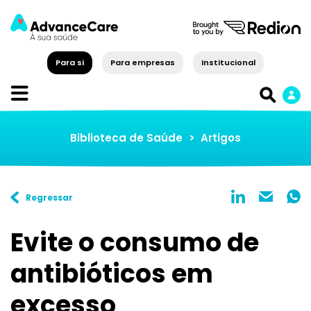
Para si
Para empresas
Institucional
Biblioteca de Saúde
>
Artigos
Regressar
Evite o consumo de
antibióticos em
excesso