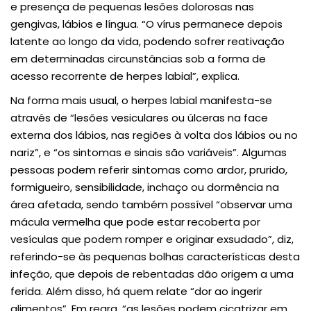
e presença de pequenas lesões dolorosas nas
gengivas, lábios e língua. “O vírus permanece depois
latente ao longo da vida, podendo sofrer reativação
em determinadas circunstâncias sob a forma de
acesso recorrente de herpes labial”, explica.
Na forma mais usual, o herpes labial manifesta-se
através de “lesões vesiculares ou úlceras na face
externa dos lábios, nas regiões à volta dos lábios ou no
nariz”, e “os sintomas e sinais são variáveis”. Algumas
pessoas podem referir sintomas como ardor, prurido,
formigueiro, sensibilidade, inchaço ou dormência na
área afetada, sendo também possível “observar uma
mácula vermelha que pode estar recoberta por
vesículas que podem romper e originar exsudado”, diz,
referindo-se às pequenas bolhas características desta
infeção, que depois de rebentadas dão origem a uma
ferida. Além disso, há quem relate “dor ao ingerir
alimentos”. Em regra, “as lesões podem cicatrizar em