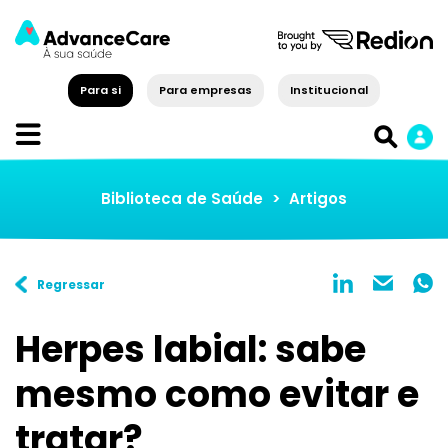
Para si
Para empresas
Institucional
Biblioteca de Saúde
>
Artigos
Regressar
Herpes labial: sabe
mesmo como evitar e
tratar?