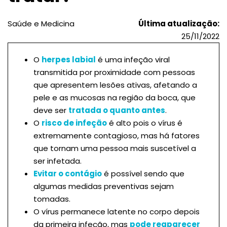
Saúde e Medicina
Última atualização:
25/11/2022
O
herpes labial
é uma infeção viral
transmitida por proximidade com pessoas
que apresentem lesões ativas, afetando a
pele e as mucosas na região da boca, que
deve ser
tratada o quanto antes
.
O
risco de infeção
é alto pois o vírus é
extremamente contagioso, mas há fatores
que tornam uma pessoa mais suscetível a
ser infetada.
Evitar o contágio
é possível sendo que
algumas medidas preventivas sejam
tomadas.
O vírus permanece latente no corpo depois
da primeira infeção, mas
pode reaparecer