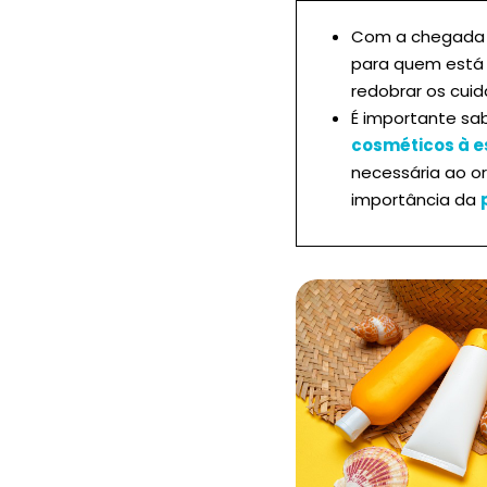
Com a chegada d
para quem está 
redobrar os cuid
É importante s
cosméticos à e
necessária ao o
importância da