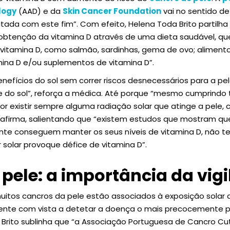
logy
(AAD) e da
Skin Cancer Foundation
vai no sentido d
itada com este fim”. Com efeito, Helena Toda Brito partil
obtenção da vitamina D através de uma dieta saudável, que
vitamina D, como salmão, sardinhas, gema de ovo; aliment
ina D e/ou suplementos de vitamina D”.
nefícios do sol sem correr riscos desnecessários para a pe
do sol”, reforça a médica. Até porque “mesmo cumprindo 
r existir sempre alguma radiação solar que atinge a pele, 
, afirma, salientando que “existem estudos que mostram q
ente conseguem manter os seus níveis de vitamina D, não t
r solar provoque défice de vitamina D”.
pele: a importância da vigi
tos cancros da pele estão associados à exposição solar de
uente com vista a detetar a doença o mais precocemente po
a Brito sublinha que “a Associação Portuguesa de Cancro 