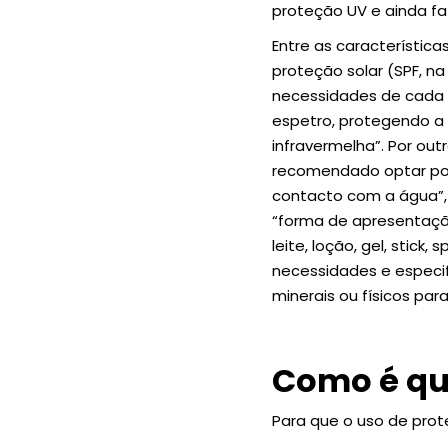
proteção UV e ainda fa
Entre as característica
proteção solar (SPF, na
necessidades de cada 
espetro, protegendo a p
infravermelha”. Por ou
recomendado optar por 
contacto com a água”,
“forma de apresentação
leite, loção, gel, stick
necessidades e especif
minerais ou físicos para
Como é que
Para que o uso de prot