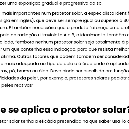
zer uma exposição gradual e progressiva ao sol.
s mais importantes num protetor solar, a especialista identif
 sigla em inglês), que deve ser sempre igual ou superior a 
um. É também necessário que o produto “ofereça uma pr
ele da radiação ultravioleta A e B, e idealmente também da
tro lado, “embora nenhum protetor solar seja totalmente à 
um que contenha essa indicação, para que resista melhor 
 afirma. Outros fatores que podem também ser consider
 mais adequada ao tipo de pele e à área onde é aplicado”
, spray, pó, bruma ou óleo. Deve ainda ser escolhido em funçã
icidades da pele”, por exemplo, protetores solares pediátri
 peles reativas”.
 se aplica o protetor solar
etor solar tenha a eficácia pretendida há que saber usá-lo