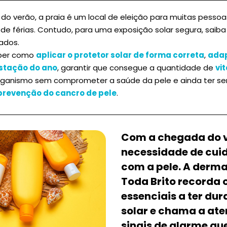
o verão, a praia é um local de eleição para muitas pessoa
de férias. Contudo, para uma exposição solar segura, saib
ados.
aber como
aplicar o protetor solar de forma correta
,
adap
stação do ano
, garantir que consegue a quantidade de
vi
rganismo sem comprometer a saúde da pele e ainda ter s
prevenção do cancro de pele
.
Com a chegada do v
necessidade de cui
com a pele. A derma
Toda Brito recorda 
essenciais a ter du
solar e chama a ate
sinais de alarme qu