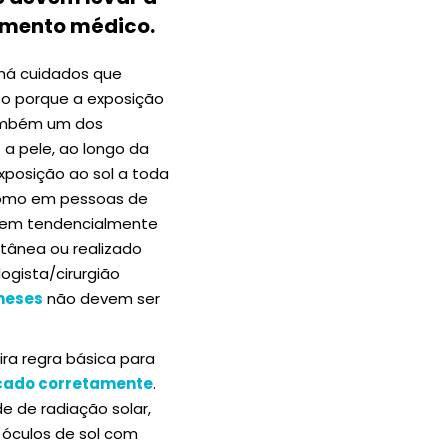
amento médico.
 há cuidados que
to porque a exposição
também um dos
 a pele, ao longo da
xposição ao sol a toda
omo em pessoas de
 serem tendencialmente
tânea ou realizado
ogista/cirurgião
 meses
não devem ser
ira regra básica para
cado corretamente
.
de de radiação solar,
e óculos de sol com