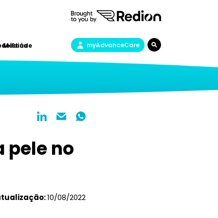
myAdvanceCare
a de Saúde
e Médica
 pele no
atualização:
10/08/2022