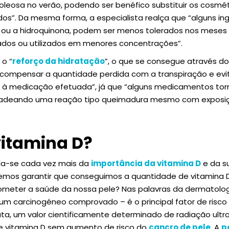
leosa no verão, podendo ser benéfico substituir os cosmét
idos”. Da mesma forma, a especialista realça que “alguns i
lico ou a hidroquinona, podem ser menos tolerados nos mese
tados ou utilizados em menores concentrações”.
 o “
reforço da hidratação
”, o que se consegue através d
 compensar a quantidade perdida com a transpiração e evit
o à medicação efetuada”, já que “alguns medicamentos tor
encadeando uma reação tipo queimadura mesmo com expos
vitamina D?
ala-se cada vez mais da
importância da vitamina D
e da su
mos garantir que conseguimos a quantidade de vitamina D
eter a saúde da nossa pele? Nas palavras da dermatologi
é um carcinogéneo comprovado – é o principal fator de risco
data, um valor cientificamente determinado de radiação ultr
 vitamina D sem aumento de risco do
cancro de pele
. A
p