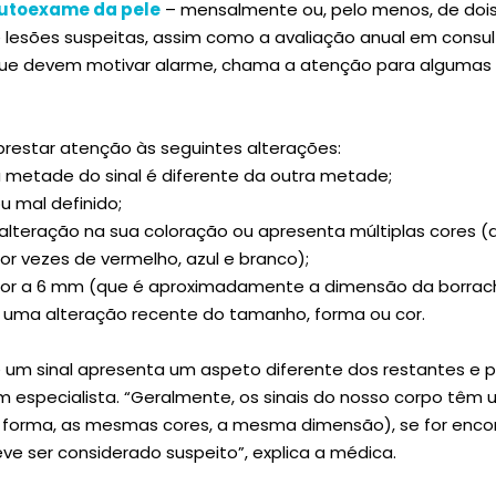
utoexame da pele
– mensalmente ou, pelo menos, de doi
de lesões suspeitas, assim como a avaliação anual em consu
 que devem motivar alarme, chama a atenção para algumas
restar atenção às seguintes alterações:
 metade do sinal é diferente da outra metade;
 ou mal definido;
e alteração na sua coloração ou apresenta múltiplas cores (
or vezes de vermelho, azul e branco);
rior a 6 mm (que é aproximadamente a dimensão da borrach
e uma alteração recente do tamanho, forma ou cor.
Se um sinal apresenta um aspeto diferente dos restantes e p
 especialista. “Geralmente, os sinais do nosso corpo têm
orma, as mesmas cores, a mesma dimensão), se for encon
ve ser considerado suspeito”, explica a médica.