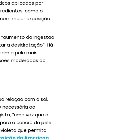
icos aplicados por
ngredientes, como o
s com maior exposição
o “aumento da ingestão
ar a desidratação”. Há
nam a pele mais
ições moderadas ao
a relação com o sol.
 necessária ao
sta, “uma vez que a
 para o cancro da pele
avioleta que permita
osição da American