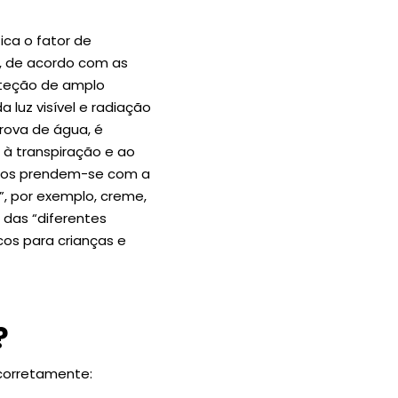
ica o fator de
30, de acordo com as
oteção de amplo
 luz visível e radiação
prova de água, é
à transpiração e ao
ados prendem-se com a
, por exemplo, creme,
o das “diferentes
cos para crianças e
?
 corretamente: