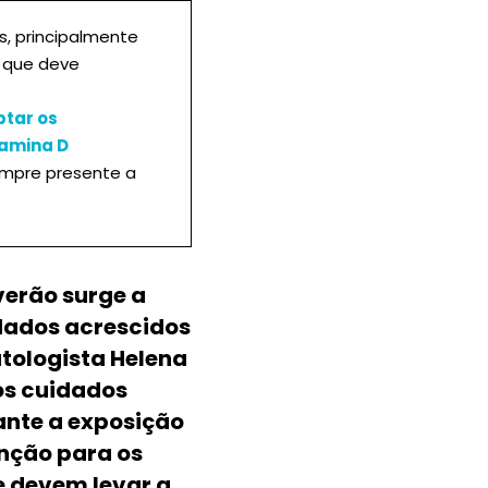
s, principalmente
a que deve
tar os
tamina D
empre presente a
erão surge a
dados acrescidos
tologista Helena
os cuidados
rante a exposição
nção para os
e devem levar a