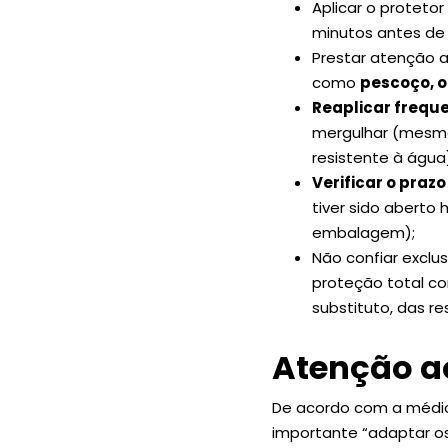
Aplicar o proteto
minutos antes de 
Prestar atenção a
como
pescoço, o
Reaplicar frequ
mergulhar (mesmo
resistente à água
Verificar o prazo
tiver sido aberto
embalagem);
Não confiar exclu
proteção total co
substituto, das r
Atenção a
De acordo com a médic
importante “adaptar os