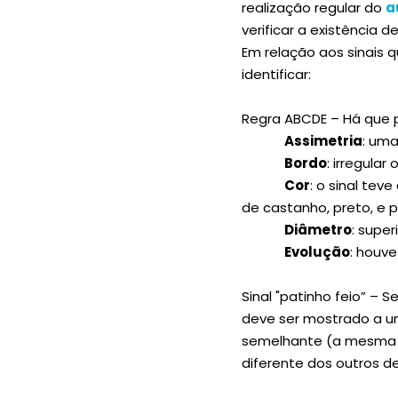
realização regular do
a
verificar a existência 
Em relação aos sinais
identificar:
Regra ABCDE – Há que p
Assimetria
: uma
Bordo
: irregular
Cor
: o sinal tev
de castanho, preto, e p
Diâmetro
: supe
Evolução
: houv
Sinal "patinho feio” – 
deve ser mostrado a um
semelhante (a mesma f
diferente dos outros de