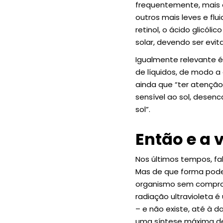
frequentemente, mais o
outros mais leves e flu
retinol, o ácido glicó
solar, devendo ser evi
Igualmente relevante é
de líquidos, de modo a
ainda que “ter atençã
sensível ao sol, des
sol”.
Então e a 
Nos últimos tempos, f
Mas de que forma pode
organismo sem comprom
radiação ultravioleta 
– e não existe, até à 
uma síntese máxima de