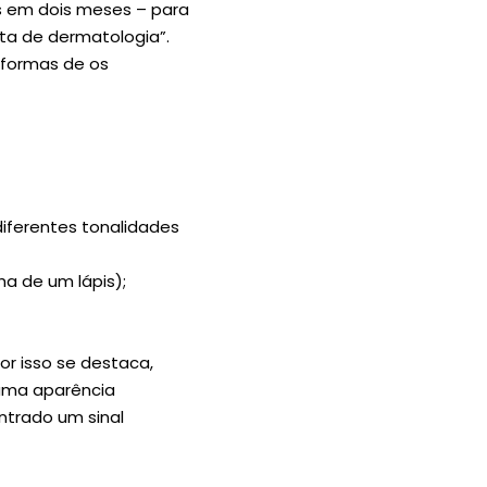
s em dois meses – para
lta de dermatologia”.
 formas de os
diferentes tonalidades
a de um lápis);
or isso se destaca,
 uma aparência
trado um sinal