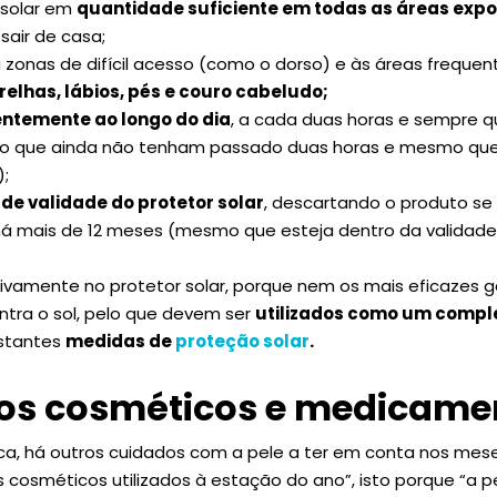
r solar em
quantidade suficiente em todas as áreas exp
sair de casa;
 zonas de difícil acesso (como o dorso) e às áreas frequ
relhas, lábios, pés e couro cabeludo;
entemente ao longo do dia
, a cada duas horas e sempre qu
 que ainda não tenham passado duas horas e mesmo que 
);
 de validade do protetor solar
, descartando o produto se 
 há mais de 12 meses (mesmo que esteja dentro da validade
sivamente no protetor solar, porque nem os mais eficazes
ntra o sol, pelo que devem ser
utilizados como um comp
estantes
medidas de
proteção solar
.
os cosméticos e medicame
a, há outros cuidados com a pele a ter em conta nos mese
 cosméticos utilizados à estação do ano”, isto porque “a pe