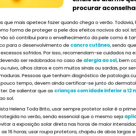
procurar aconselh
as que mais apetece fazer quando chega o verão. Todavia,
o forma de proteger a pele dos efeitos nocivos do sol. Is
a não só contribui para o envelhecimento da pele como é 
risco para o desenvolvimento de
cancro cutâneo
, sendo que
 excessos sofridos. Por isso, recomendam-se cuidados na e
devendo ser redobrados no caso de
alergia ao sol
, bem c
o ou ruivo, olhos claros e com muitos sinais ou sardas, por
imaduras. Pessoas que tenham diagnóstico de patologia cu
 pouco tempo, devem ainda certificar-se junto do dermatol
ter. De salientar que as
crianças com idade inferior a 12
o sol.
ta Helena Toda Brito, usar sempre protetor solar é a prime
protegida no verão, sendo essencial que o mesmo seja
apli
evitar a exposição solar direta nas horas de maior intensida
 as 16 horas; usar roupa protetora, chapéu de abas largas 