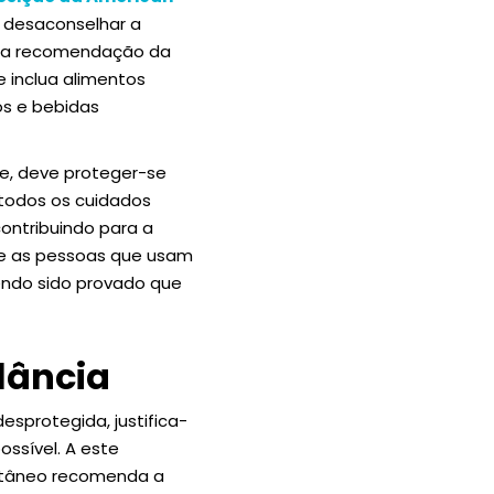
e desaconselhar a
ha a recomendação da
 inclua alimentos
os e bebidas
le, deve proteger-se
todos os cuidados
contribuindo para a
ue as pessoas que usam
endo sido provado que
lância
sprotegida, justifica-
ssível. A este
Cutâneo recomenda a