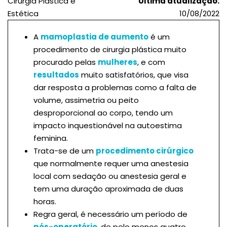
Cirurgia Plástica e
Última atualização:
Estética
10/08/2022
A
mamoplastia de aumento
é um
procedimento de cirurgia plástica muito
procurado pelas
mulheres
, e com
resultados
muito satisfatórios, que visa
dar resposta a problemas como a falta de
volume, assimetria ou peito
desproporcional ao corpo, tendo um
impacto inquestionável na autoestima
feminina.
Trata-se de um
procedimento cirúrgico
que normalmente requer uma anestesia
local com sedação ou anestesia geral e
tem uma duração aproximada de duas
horas.
Regra geral, é necessário um período de
pós-operatório
, de pelo menos quatro