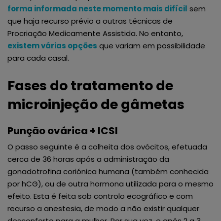
forma informada neste momento mais difícil
sem
que haja recurso prévio a outras técnicas de
Procriação Medicamente Assistida. No entanto,
existem várias opções
que variam em possibilidade
para cada casal.
Fases do tratamento de
microinjeção de gâmetas
Punção ovárica + ICSI
O passo seguinte é a colheita dos ovócitos, efetuada
cerca de 36 horas após a administração da
gonadotrofina coriónica humana (também conhecida
por hCG), ou de outra hormona utilizada para o mesmo
efeito. Esta é feita sob controlo ecográfico e com
recurso a anestesia, de modo a não existir qualquer
desconforto para a mulher. Por sua vez, e após 2 a 3