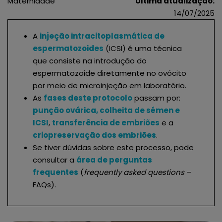
Maternidade
Última atualização:
14/07/2025
A
injeção intracitoplasmática de
espermatozoides
(ICSI) é uma técnica
que consiste na introdução do
espermatozoide diretamente no ovócito
por meio de microinjeção em laboratório.
As
fases deste protocolo
passam por:
punção ovárica, colheita de sémen e
ICSI
,
transferência de embriões
e a
criopreservação dos embriões
.
Se tiver dúvidas sobre este processo, pode
consultar a
área de perguntas
frequentes
(
frequently asked questions
–
FAQs).