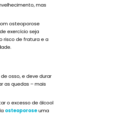
envelhecimento, mas
 com osteoporose
de exercício seja
 risco de fratura e a
dade.
de osso, e deve durar
tar as quedas – mais
tar o excesso de álcool
 da
osteoporose
uma