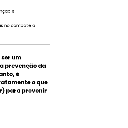
enção e
is no combate à
 ser um
na prevenção da
anto, é
xatamente o que
r) para prevenir