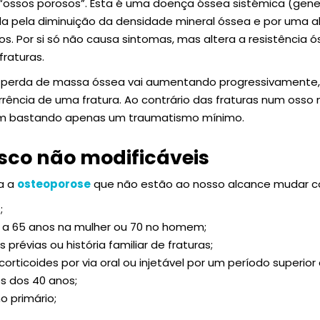
 “ossos porosos”. Esta é uma doença óssea sistémica (gene
da pela diminuição da densidade mineral óssea e por uma a
os. Por si só não causa sintomas, mas altera a resistência
fraturas.
 a perda de massa óssea vai aumentando progressivamente
rência de uma fratura. Ao contrário das fraturas num osso 
em bastando apenas um traumatismo mínimo.
isco não modificáveis
ra a
osteoporose
que não estão ao nosso alcance mudar 
;
r a 65 anos na mulher ou 70 no homem;
s prévias ou história familiar de fraturas;
rticoides por via oral ou injetável por um período superior
s dos 40 anos;
o primário;