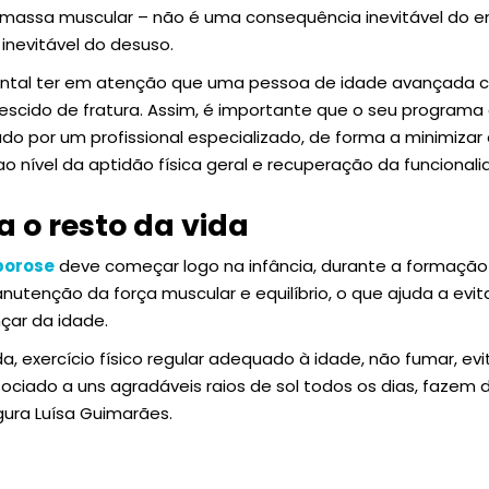
 massa muscular – não é uma consequência inevitável do 
nevitável do desuso.
ental ter em atenção que uma pessoa de idade avançada
escido de fratura. Assim, é importante que o seu programa 
ado por um profissional especializado, de forma a minimizar o
ao nível da aptidão física geral e recuperação da funcionali
a o resto da vida
porose
deve começar logo na infância, durante a formação 
nutenção da força muscular e equilíbrio, o que ajuda a evi
çar da idade.
a, exercício físico regular adequado à idade, não fumar, evi
sociado a uns agradáveis raios de sol todos os dias, fazem
gura Luísa Guimarães.