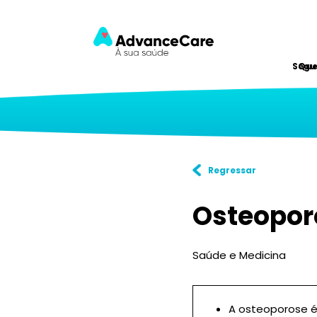
Segu
Qu
Regressar
Osteopor
Saúde e Medicina
A osteoporose é