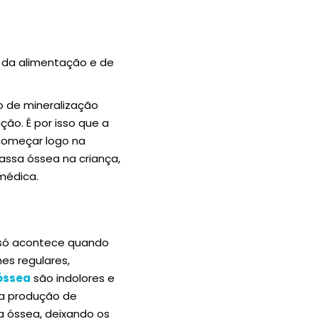
 da alimentação e de
o de mineralização
ção. É por isso que a
começar logo na
assa óssea na criança,
 médica.
 só acontece quando
mes regulares,
óssea
são indolores e
a produção de
 óssea, deixando os