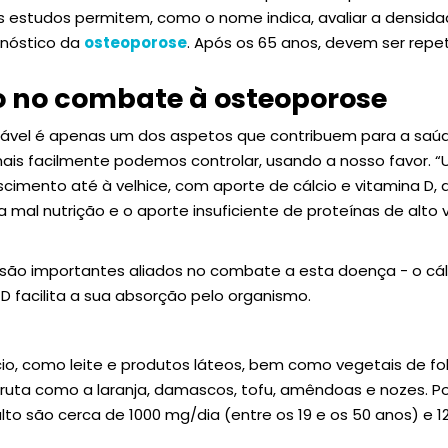
tes estudos permitem, como o nome indica, avaliar a densid
gnóstico da
osteoporose
. Após os 65 anos, devem ser repe
 no combate à osteoporose
vel é apenas um dos aspetos que contribuem para a saúd
s facilmente podemos controlar, usando a nosso favor. 
scimento até à velhice, com aporte de cálcio e vitamina D,
 mal nutrição e o aporte insuficiente de proteínas de alto va
D são importantes aliados no combate a esta doença - o c
D facilita a sua absorção pelo organismo.
cio, como leite e produtos láteos, bem como vegetais de fo
fruta como a laranja, damascos, tofu, amêndoas e nozes. Po
ulto são cerca de 1000 mg/dia (entre os 19 e os 50 anos) e 1