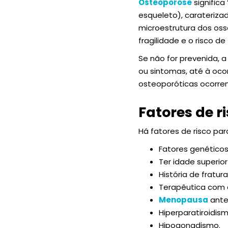
Osteoporose
significa
esqueleto), carateriza
microestrutura dos oss
fragilidade e o risco de 
Se não for prevenida,
ou sintomas, até à ocor
osteoporóticas ocorr
Fatores de r
Há fatores de risco pa
Fatores genéticos
Ter idade superio
História de fratura
Terapêutica com co
Menopausa
ante
Hiperparatiroidism
Hipogonadismo.