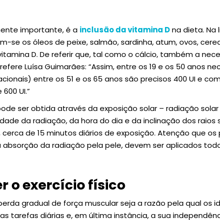
lmente importante, é a
inclusão da vitamina D
na dieta. Na 
-se os óleos de peixe, salmão, sardinha, atum, ovos, cere
itamina D. De referir que, tal como o cálcio, também a nec
efere Luísa Guimarães: “Assim, entre os 19 e os 50 anos n
acionais) entre os 51 e os 65 anos são precisos 400 UI e co
600 UI.”
e ser obtida através da exposição solar – radiação solar u
ade da radiação, da hora do dia e da inclinação dos raios s
 cerca de 15 minutos diários de exposição. Atenção que os 
 absorção da radiação pela pele, devem ser aplicados tod
 o exercício físico
 perda gradual de força muscular seja a razão pela qual os 
s tarefas diárias e, em última instância, a sua independên