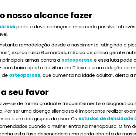
o nosso alcance fazer
porose
pode e deve começar o mais cedo possível através
vel.
nstante remodelação desde o nascimento, atingindo o pic
s”, explica Luísa Guimarães, médica de clínica geral e nutri
 principais armas contra a
osteoporose
e essa luta pode 
z com baixo aporte de vitamina D leva a uma redução da m
o de
osteoporose
, que aumenta na idade adulta”, alerta a
a seu favor
lve-se de forma gradual e frequentemente o diagnóstico
ra. Por ser uma doença silenciosa é importante realizar exa
ence a um dos grupos de risco. Os
estudos de densidade 
comendados quando a mulher entra na menopausa. O fim d
anha esta fase desencadeia uma perda abrupta de massa