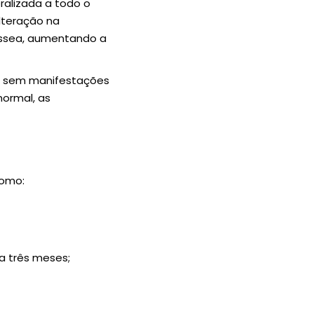
ralizada a todo o
lteração na
 óssea, aumentando a
, sem manifestações
normal, as
como:
 a três meses;