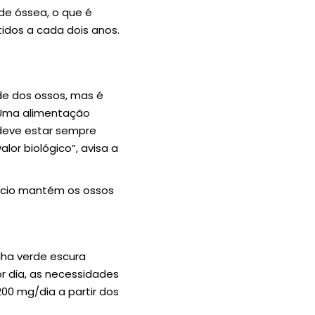
ade óssea, o que é
tidos a cada dois anos.
e dos ossos, mas é
“Uma alimentação
 deve estar sempre
lor biológico”, avisa a
álcio mantém os ossos
lha verde escura
r dia, as necessidades
200 mg/dia a partir dos