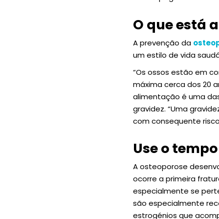
O que está a
A prevenção da
osteo
um estilo de vida saudá
“Os ossos estão em co
máxima cerca dos 20 ano
alimentação é uma das
gravidez. “Uma gravide
com consequente risc
Use o tempo 
A osteoporose desenvo
ocorre a primeira fratu
especialmente se pert
são especialmente re
estrogénios que acomp