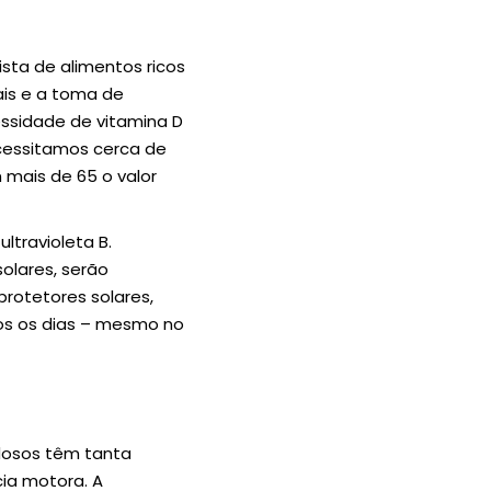
lista de alimentos ricos
ais e a toma de
essidade de vitamina D
ecessitamos cerca de
m mais de 65 o valor
ltravioleta B.
olares, serão
protetores solares,
os os dias – mesmo no
idosos têm tanta
cia motora. A