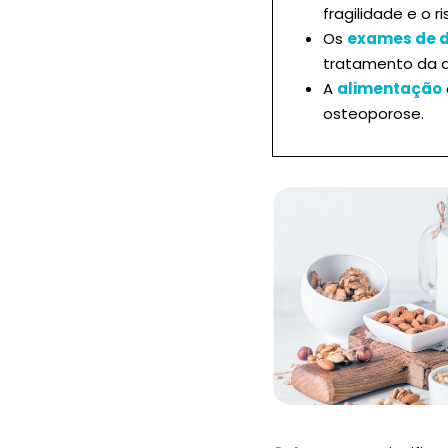
fragilidade e o r
Os
exames de d
tratamento da d
A
alimentação
osteoporose.