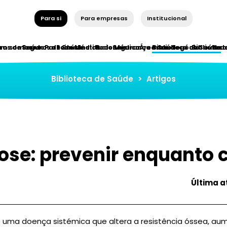
Para si
Para empresas
Institucional
ros de Saúde
em somos
Seguros de Saúde
Parceiros Institucionais
Rede Médica
Rede Médica
Segurança e Saúde
Áreas de Negócio
Biblioteca de Saúde
Bibliotec
Red
Biblioteca de Saúde
>
Artigos
ose: prevenir enquanto
Última a
 uma doença sistémica que altera a resistência óssea, a