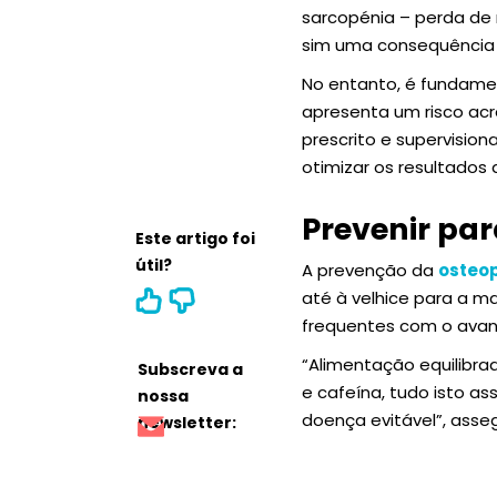
sarcopénia – perda de
sim uma consequência i
No entanto, é fundam
apresenta um risco acr
prescrito e supervision
otimizar os resultados 
Prevenir par
Este artigo foi
útil?
A prevenção da
osteo
até à velhice para a ma
frequentes com o avan
“Alimentação equilibrad
Subscreva a
e cafeína, tudo isto as
nossa
doença evitável”, asse
newsletter: