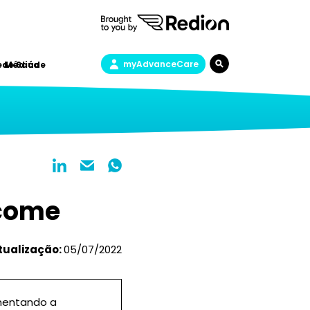
myAdvanceCare
a de Saúde
e Médica
 come
tualização:
05/07/2022
umentando a