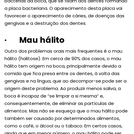
bactérias da boca, que se fixam aos dentes formando
a placa bacteriana. O aparecimento desta placa vai
favorecer o aparecimento de cáries, de doenças das
gengivas e a destruição dos dentes.
·
Mau hálito
Outro dos problemas orais mais frequentes é o mau
hálito (halitose). Em cerca de 90% dos casos, o mau
hálito tem origem na boca, principalmente devido a
comida que fica presa entre os dentes, à volta das
gengivas e na língua, que ao decompor-se pode ser a
origem deste problema. Ao produzir menos saliva, a
boca é incapaz de “se limpar a si mesma” e,
consequentemente, de eliminar as partículas de
alimentos. Mas não se esqueça que o mau hálito pode
também ser causado por determinados alimentos,
como o café, o álcool ou o tabaco. Em certos casos,
ainda que em menor número, o mau hálito pode ser