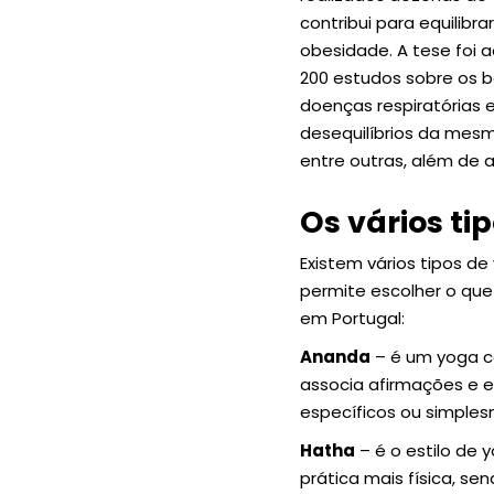
contribui para equilibra
obesidade. A tese foi a
200 estudos sobre os 
doenças respiratórias e
desequilíbrios da mesm
entre outras, além de al
Os vários ti
Existem vários tipos d
permite escolher o que
em Portugal:
Ananda
– é um yoga co
associa afirmações e e
específicos ou simples
Hatha
– é o estilo de
prática mais física, s