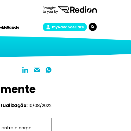
myAdvanceCare
a de Saúde
e Médica
a mente
atualização:
10/08/2022
 entre o corpo