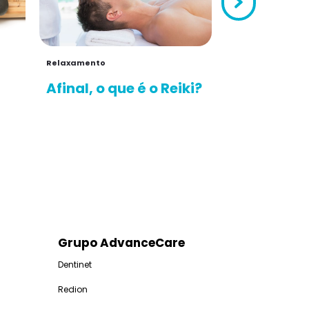
Relaxamento
Relaxamento
Afinal, o que é o Reiki?
10 benefíc
relaxamen
Grupo AdvanceCare
Dentinet
Redion