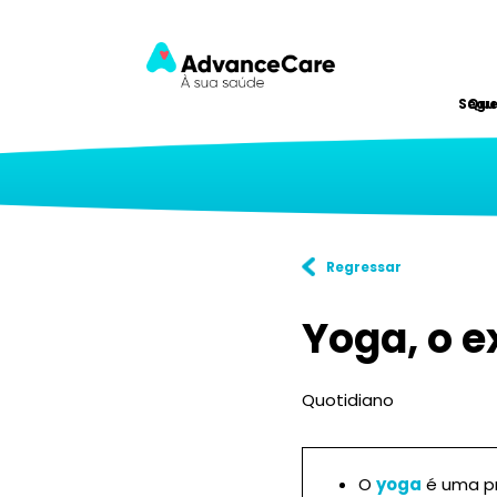
Segu
Qu
Regressar
Yoga, o e
Quotidiano
O
yoga
é uma pr