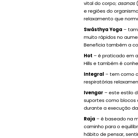
vital do corpo;
asanas
(
e regiões do organismo
relaxamento que norma
Swásthya Yoga
– tamb
muito rápidos no aumen
Beneficia também a colu
Hot
– é praticado em a
Hills e também é conhe
Integral
– tem como obj
respiratórias relaxame
Ivengar
– este estilo d
suportes como blocos o
durante a execução da
Raja
– é baseado na me
caminho para o equilíb
hábito de pensar, senti