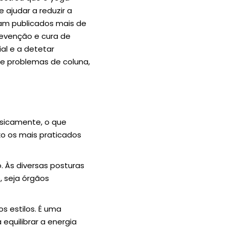
e ajudar a reduzir a
oram publicados mais de
revenção e cura de
ial e a detetar
s e problemas de coluna,
isicamente, o que
xo os mais praticados
 Às diversas posturas
, seja órgãos
s estilos. É uma
 equilibrar a energia