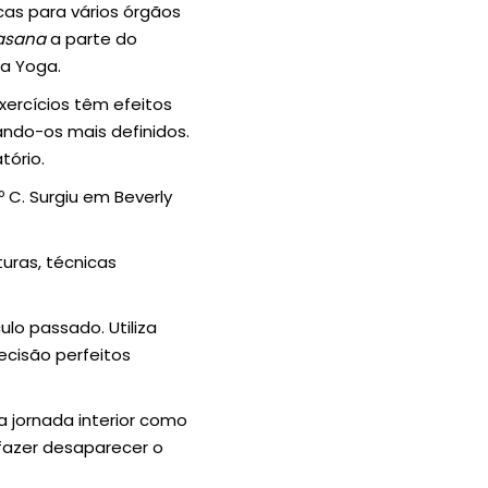
cas para vários órgãos
asana
a parte do
a Yoga.
ercícios têm efeitos
ando-os mais definidos.
tório.
 C. Surgiu em Beverly
uras, técnicas
culo passado. Utiliza
ecisão perfeitos
a jornada interior como
 fazer desaparecer o