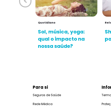
Quotidiano
Rel
Sol, música, yoga:
Sh
qual o impacto na
po
nossa saúde?
Para si
Info
Seguros de Saúde
Termo
Rede Médica
Prote