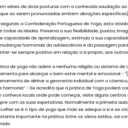
 em séries de doze posturas com a conhecida saudação ao 
que ao serem pronunciadas emitem vibrações específicas) 
 segundo a Confederação Portuguesa de Yoga, esta ativid
e todas as idades. Preserva a sua flexibilidade, pureza, imag
e capacidade de aprendizagem, estimula a sua capacidad
 mudanças hormonais da adolescência e da passagem para 
ter-se sempre positivo em relação a si próprio, aos outro
rática de yoga não adere a nenhuma religião ou sistema de 
amenta para alcançar o bem estar mental e emocional - "
ferramenta de alinhar a geometria individual com o cósmico
e harmonia” - Se acredita que a prática de Yoga poderá con
o conhece locais onde pode começar, visite alguns centros 
re com as suas expetativas. Normalmente a primeira aula 
olher se é o tipo de yoga que mais se adequa a si e se cr
tante importante na prática. Entre os vários estilos, vai c
rada.