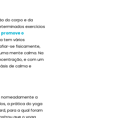
ião do corpo e da
determinados exercícios
a
promove o
ga tem vários
afiar-se fisicamente,
e uma mente calma. Na
oncentração, e com um
oásis de calma e
nte nomeadamente a
os, a prática do yoga
rd, para a qual foram
mostrou que o yoga