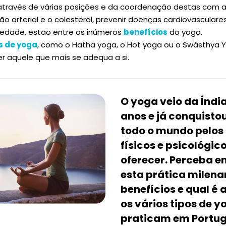
 através de várias posições e da coordenação destas com a
são arterial e o colesterol, prevenir doenças cardiovasculares
edade, estão entre os inúmeros
benefícios
do yoga.
s de yoga
, como o Hatha yoga, o Hot yoga ou o Swásthya Y
r aquele que mais se adequa a si.
O yoga veio da Índi
anos e já conquisto
todo o mundo pelos 
físicos e psicológic
oferecer. Perceba e
esta prática milenar
benefícios e qual é 
os vários tipos de y
praticam em Portug