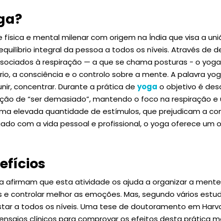
oga?
 física e mental milenar com origem na Índia que visa a un
uilíbrio integral da pessoa a todos os níveis. Através de 
ssociados à respiração — a que se chama posturas - o yog
íbrio, a consciência e o controlo sobre a mente. A palavra yo
 unir, concentrar. Durante a prática de
yoga
o objetivo é des
ação de “ser demasiado”, mantendo o foco na respiração 
ma elevada quantidade de estímulos, que prejudicam a c
ado com a vida pessoal e profissional, o yoga oferece um 
efícios
a afirmam que esta atividade os ajuda a organizar a me
s e controlar melhor as emoções. Mas, segundo vários estud
star a todos os níveis. Uma tese de doutoramento em Harva
ensaios clínicos para comprovar os efeitos desta prática 