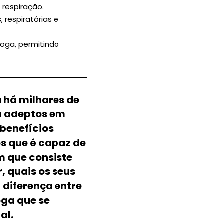
 respiração.
, respiratórias e
oga, permitindo
a há milhares de
u adeptos em
benefícios
os que é capaz de
m que consiste
, quais os seus
a diferença entre
oga que se
al.