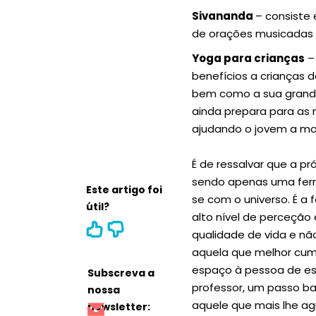
Sivananda
– consiste
de orações musicadas 
Yoga para crianças
–
benefícios a crianças d
bem como a sua grand
ainda prepara para as
ajudando o jovem a man
É de ressalvar que a p
sendo apenas uma ferr
Este artigo foi
se com o universo. É a 
útil?
alto nível de perceção 
qualidade de vida e nã
aquela que melhor cump
espaço à pessoa de esc
Subscreva a
professor, um passo bas
nossa
aquele que mais lhe ag
newsletter: