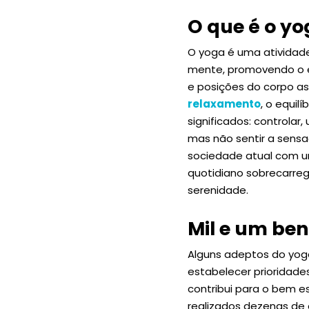
O que é o y
O yoga é uma atividade
mente, promovendo o eq
e posições do corpo a
relaxamento
, o equil
significados: controlar,
mas não sentir a sens
sociedade atual com u
quotidiano sobrecarreg
serenidade.
Mil e um ben
Alguns adeptos do yog
estabelecer prioridade
contribui para o bem e
realizados dezenas de 