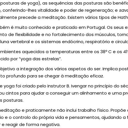
posturas de yoga), as sequências das posturas são benéfi
, conferindo-lhes vitalidade e poder de regeneração; e
sav
lmente precede a meditação. Existem vários tipos de Hath
ém é muito conhecido e praticado em Portugal. Os seus ex
to de flexibilidade e no fortalecimento dos músculos, torn
na vertebral e os sistemas endócrino, respiratório e circula
mbientes aquecidos a temperaturas entre os 38º C e os 41º
cido por “yoga das estrelas”.
etivo a integração dos vários aspetos do ser. Implica post
nto profundo para se chegar à meditação eficaz.
e yoga foi criado pelo instrutor B. Ivengar no princípio do sé
u cintos para ajudar a conseguir um alinhamento e uma pr
s posturas.
ditação e praticamente não inclui trabalho físico. Propõe 
rio e o controlo do própria vida e pensamentos, ajudando a
r e reagir de forma negativa.