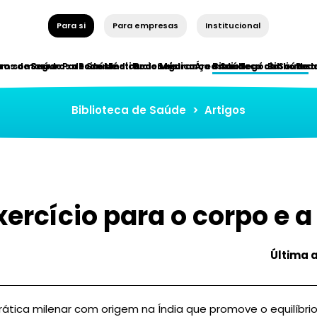
Para si
Para empresas
Institucional
ros de Saúde
em somos
Seguros de Saúde
Parceiros Institucionais
Rede Médica
Rede Médica
Segurança e Saúde
Áreas de Negócio
Biblioteca de Saúde
Bibliotec
Red
Biblioteca de Saúde
>
Artigos
xercício para o corpo e 
Última 
ática milenar com origem na Índia que promove o equilíbrio