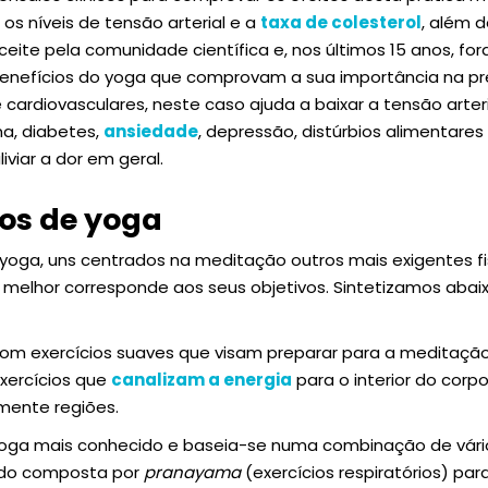
r os níveis de tensão arterial e a
taxa de colesterol
, além d
ceite pela comunidade científica e, nos últimos 15 anos, f
benefícios do yoga que comprovam a sua importância na p
 cardiovasculares, neste caso ajuda a baixar a tensão arter
a, diabetes,
ansiedade
, depressão, distúrbios alimentare
iviar a dor em geral.
pos de yoga
e yoga, uns centrados na meditação outros mais exigentes f
 melhor corresponde aos seus objetivos. Sintetizamos abai
m exercícios suaves que visam preparar para a meditação.
xercícios que
canalizam a energia
para o interior do corpo
mente regiões.
 yoga mais conhecido e baseia-se numa combinação de vário
endo composta por
pranayama
(exercícios respiratórios) para