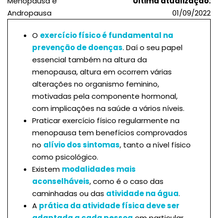
Menopausa e
Última atualização:
Andropausa
01/09/2022
O
exercício físico é fundamental na
prevenção de doenças
. Daí o seu papel
essencial também na altura da
menopausa, altura em ocorrem várias
alterações no organismo feminino,
motivadas pela componente hormonal,
com implicações na saúde a vários níveis.
Praticar exercício físico regularmente na
menopausa tem benefícios comprovados
no
alívio dos sintomas
, tanto a nível físico
como psicológico.
Existem
modalidades mais
aconselháveis
, como é o caso das
caminhadas ou das
atividade na água
.
A
prática da atividade física deve ser
adaptada a cada pessoa
em particular,