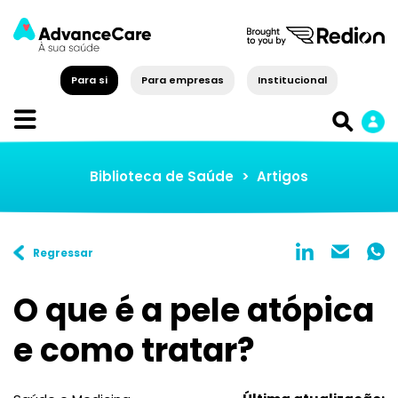
Para si
Para empresas
Institucional
Biblioteca de Saúde
>
Artigos
Regressar
O que é a pele atópica
e como tratar?