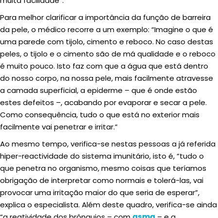
muita facilidade”.
Para melhor clarificar a importância da função de barreira
da pele, o médico recorre a um exemplo: “Imagine o que é
uma parede com tijolo, cimento e reboco. No caso destas
peles, o tijolo e o cimento são de má qualidade e o reboco
é muito pouco. Isto faz com que a água que está dentro
do nosso corpo, na nossa pele, mais facilmente atravesse
a camada superficial, a epiderme – que é onde estão
estes defeitos –, acabando por evaporar e secar a pele.
Como consequência, tudo o que está no exterior mais
facilmente vai penetrar e irritar.”
Ao mesmo tempo, verifica-se nestas pessoas a já referida
hiper-reactividade do sistema imunitário, isto é, “tudo o
que penetra no organismo, mesmo coisas que teríamos
obrigação de interpretar como normais e tolerá-las, vai
provocar uma irritação maior do que seria de esperar”,
explica o especialista. Além deste quadro, verifica-se ainda
“a reatividade dos brônquios – com
asma
– e a