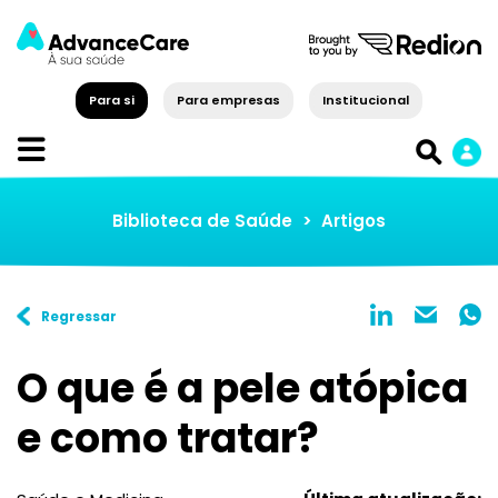
Para si
Para empresas
Institucional
Biblioteca de Saúde
>
Artigos
Regressar
O que é a pele atópica
e como tratar?