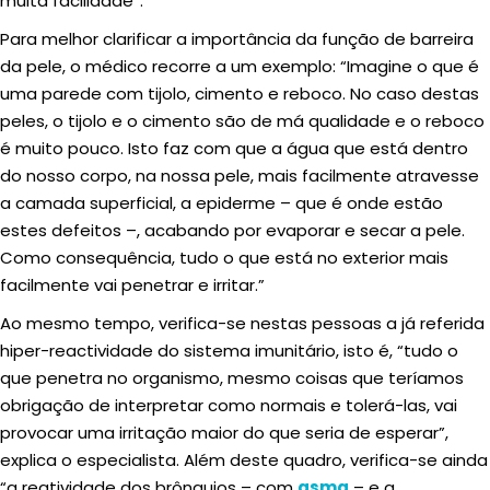
muita facilidade”.
Para melhor clarificar a importância da função de barreira
da pele, o médico recorre a um exemplo: “Imagine o que é
uma parede com tijolo, cimento e reboco. No caso destas
peles, o tijolo e o cimento são de má qualidade e o reboco
é muito pouco. Isto faz com que a água que está dentro
do nosso corpo, na nossa pele, mais facilmente atravesse
a camada superficial, a epiderme – que é onde estão
estes defeitos –, acabando por evaporar e secar a pele.
Como consequência, tudo o que está no exterior mais
facilmente vai penetrar e irritar.”
Ao mesmo tempo, verifica-se nestas pessoas a já referida
hiper-reactividade do sistema imunitário, isto é, “tudo o
que penetra no organismo, mesmo coisas que teríamos
obrigação de interpretar como normais e tolerá-las, vai
provocar uma irritação maior do que seria de esperar”,
explica o especialista. Além deste quadro, verifica-se ainda
“a reatividade dos brônquios – com
asma
– e a