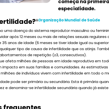
começa na primeira
especialidade.
ertilidade?
A
Organização Mundial de Saúde
omo uma doença do sistema reprodutor masculino ou feminin
idar após 12 meses ou mais de relações sexuais regulares
35 anos de idade (6 meses se tiver idade igual ou superior
lquer tipo de causa de infertilidade que os atinja. Também
abortamentos de repetição (≥3, consecutivos).
que afeta milhões de pessoas em idade reprodutiva em to
m impacto em suas famílias e comunidades. As estimativas
6 milhões de indivíduos vivem com infertilidade em todo o 
tilidade pode ser primária ou secundária. Esta é primária qua
ez e denomina-se infertilidade secundária quando já exis
 frequentes