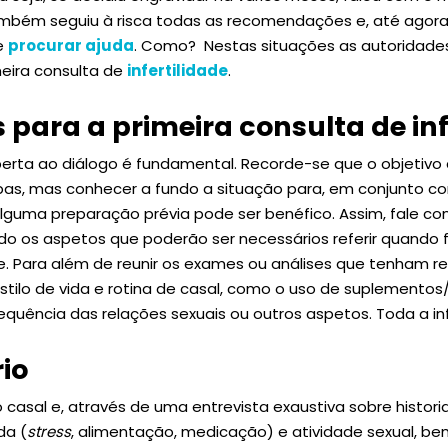
também seguiu à risca todas as recomendações e, até agor
de
procurar ajuda
. Como? Nestas situações as autoridade
ira consulta de
infertilidade
.
 para a primeira consulta de inf
erta ao diálogo é fundamental. Recorde-se que o objetivo
ulpas, mas conhecer a fundo a situação para, em conjunto co
alguma preparação prévia pode ser benéfico. Assim, fale co
o os aspetos que poderão ser necessários referir quando 
de. Para além de reunir os exames ou análises que tenham r
stilo de vida e rotina de casal, como o uso de suplement
requência das relações sexuais ou outros aspetos. Toda a in
io
 casal e, através de uma entrevista exaustiva sobre historial
da (
stress
, alimentação, medicação) e atividade sexual, b