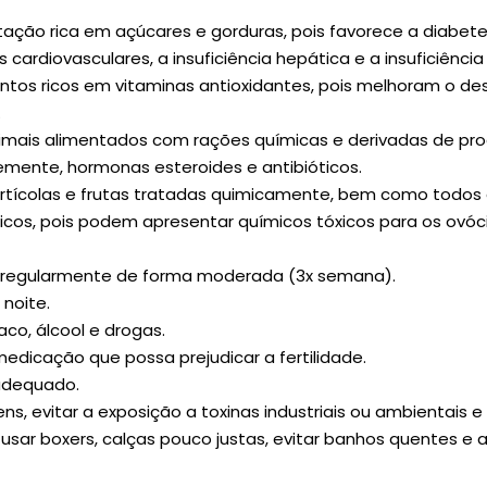
tação rica em açúcares e gorduras, pois favorece a diabet
s cardiovasculares, a insuficiência hepática e a insuficiência 
imentos ricos em vitaminas antioxidantes, pois melhoram o 
.
nimais alimentados com rações químicas e derivadas de pro
mente, hormonas esteroides e antibióticos.
ortícolas e frutas tratadas quimicamente, bem como todos
icos, pois podem apresentar químicos tóxicos para os ovóc
o regularmente de forma moderada (3x semana).
 noite.
co, álcool e drogas.
medicação que possa prejudicar a fertilidade.
adequado.
s, evitar a exposição a toxinas industriais ou ambientais 
sar boxers, calças pouco justas, evitar banhos quentes e a