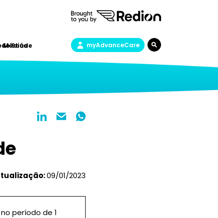
myAdvanceCare
a de Saúde
e Médica
de
atualização:
09/01/2023
no período de 1