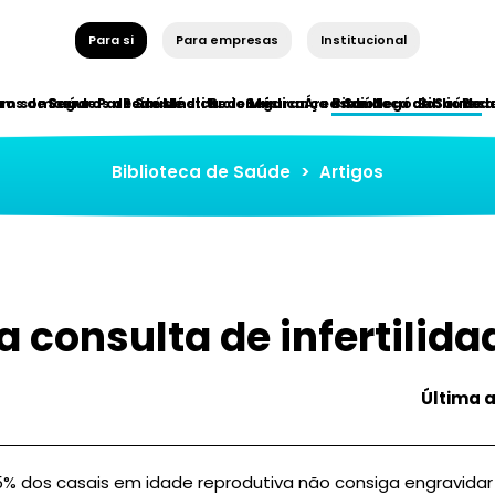
Para si
Para empresas
Institucional
ros de Saúde
em somos
Seguros de Saúde
Parceiros Institucionais
Rede Médica
Rede Médica
Segurança e Saúde
Áreas de Negócio
Biblioteca de Saúde
Bibliotec
Red
Biblioteca de Saúde
>
Artigos
a consulta de infertilida
Última 
5% dos casais em idade reprodutiva não consiga engravidar 