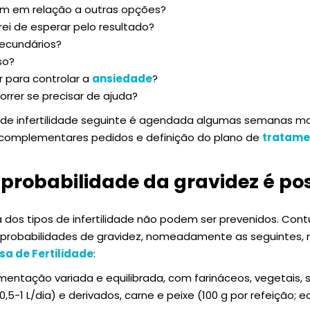
m em relação a outras opções?
i de esperar pelo resultado?
secundários?
so?
 para controlar a
ansiedade
?
rrer se precisar de ajuda?
a de infertilidade seguinte é agendada algumas semanas ma
complementares pedidos e definição do plano de
tratame
probabilidade da gravidez é pos
dos tipos de infertilidade não podem ser prevenidos. Con
probabilidades de gravidez, nomeadamente as seguintes,
a de Fertilidade
:
mentação variada e equilibrada, com farináceos, vegetais, s
0,5-1 L/dia) e derivados, carne e peixe (100 g por refeição; e