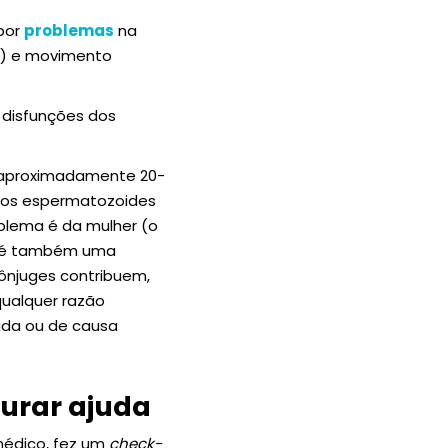
 por
problemas
na
a) e movimento
e disfunções dos
 aproximadamente 20-
os espermatozoides
blema é da mulher (o
s é também uma
ônjuges contribuem,
qualquer razão
cada ou de causa
urar ajuda
 médico, fez um
check-