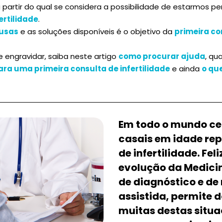
partir do qual se considera a possibilidade de estarmos p
ertilidade
.
usas
e as soluções disponíveis é o objetivo da
primeira co
 engravidar, saiba neste artigo
como procurar ajuda
, qu
ara uma primeira consulta de infertilidade
e ainda
o qu
Em todo o mundo ce
casais em idade re
de infertilidade. Fel
evolução da Medicin
de diagnóstico e de
assistida, permite 
muitas destas situa