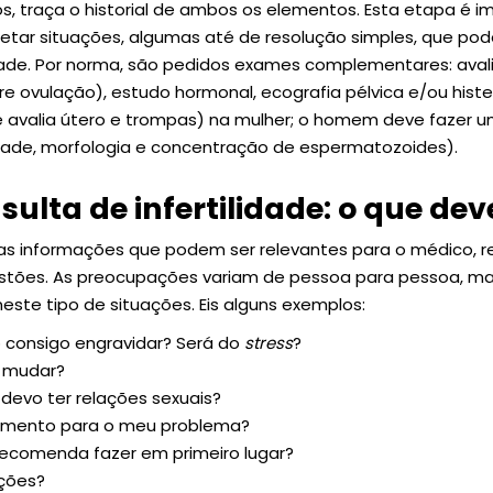
, traça o historial de ambos os elementos. Esta etapa é 
etar situações, algumas até de resolução simples, que po
dade. Por norma, são pedidos exames complementares: aval
re ovulação), estudo hormonal, ecografia pélvica e/ou hist
e avalia útero e trompas) na mulher; o homem deve fazer
idade, morfologia e concentração de espermatozoides).
sulta de infertilidade: o que de
as informações que podem ser relevantes para o médico, 
uestões. As preocupações variam de pessoa para pessoa, m
este tipo de situações. Eis alguns exemplos:
 consigo engravidar? Será do
stress
?
 mudar?
devo ter relações sexuais?
tamento para o meu problema?
ecomenda fazer em primeiro lugar?
ções?