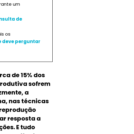
erante um
nsulta de
ais os
e deve perguntar
rca de 15% dos
produtiva sofrem
izmente, a
a, nas técnicas
 reprodução
dar resposta a
ções. E tudo