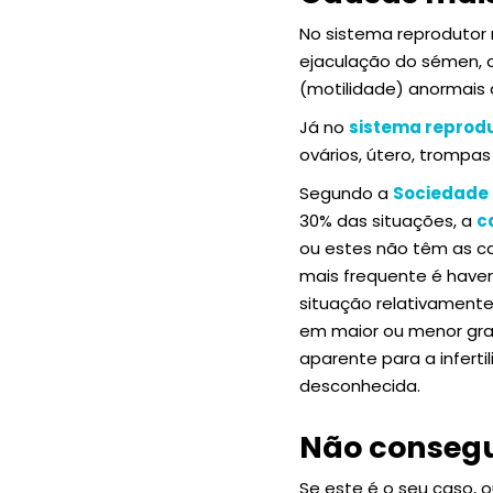
No sistema reprodutor 
ejaculação do sémen, a
(motilidade) anormais
Já no
sistema reprodu
ovários, útero, trompas
Segundo a
Sociedade 
30% das situações, a
c
ou estes não têm as ca
mais frequente é have
situação relativamente
em maior ou menor gra
aparente para a inferti
desconhecida.
Não consegu
Se este é o seu caso, o