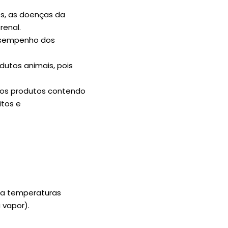
es, as doenças da
renal.
desempenho dos
dutos animais, pois
 os produtos contendo
itos e
e a temperaturas
 vapor).