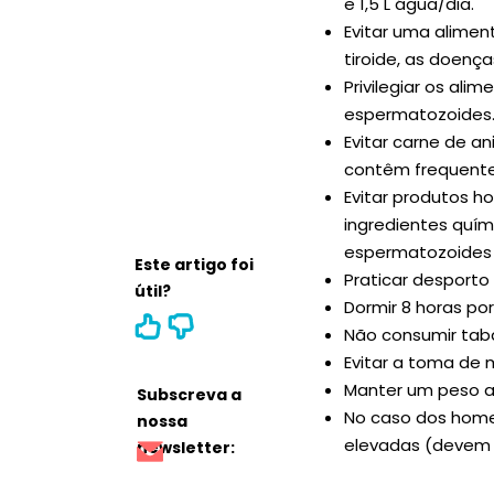
e 1,5 L água/dia.
Evitar uma alimen
tiroide, as doença
Privilegiar os al
espermatozoides
Evitar carne de a
contêm frequente
Evitar produtos h
ingredientes quím
espermatozoides
Este artigo foi
Praticar desport
útil?
Dormir 8 horas por
Não consumir taba
Evitar a toma de 
Manter um peso 
Subscreva a
No caso dos homen
nossa
elevadas (devem u
newsletter: