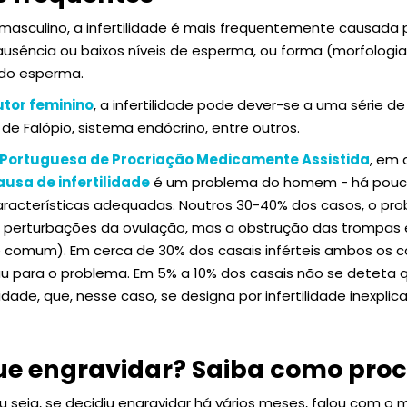
masculino, a infertilidade é mais frequentemente causada
usência ou baixos níveis de esperma, ou forma (morfologi
 do esperma.
tor feminino
, a infertilidade pode dever-se a uma série d
 de Falópio, sistema endócrino, entre outros.
Portuguesa de Procriação Medicamente Assistida
, em
ausa de infertilidade
é um problema do homem - há pouc
racterísticas adequadas. Noutros 30-40% dos casos, o pro
r perturbações da ovulação, mas a obstrução das trompa
 comum). Em cerca de 30% dos casais inférteis ambos os c
u para o problema. Em 5% a 10% dos casais não se deteta 
lidade, que, nesse caso, se designa por infertilidade inexpli
e engravidar? Saiba como proc
u seja, se decidiu engravidar há vários meses, falou com o