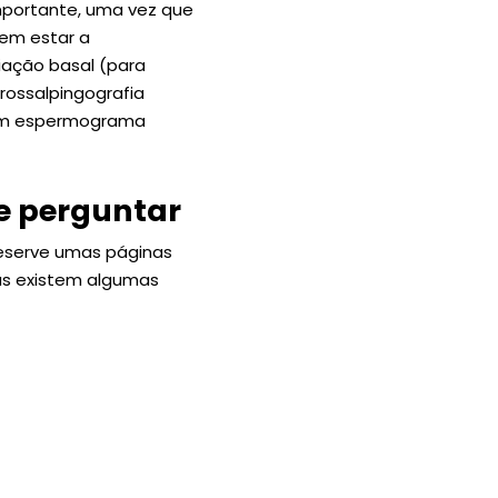
importante, uma vez que
dem estar a
iação basal (para
erossalpingografia
 um espermograma
ve perguntar
reserve umas páginas
as existem algumas