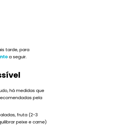
is tarde, para
nto
a seguir.
sível
tudo, há medidas que
 recomendadas pela
aladas, fruta (2-3
quilibrar peixe e carne)