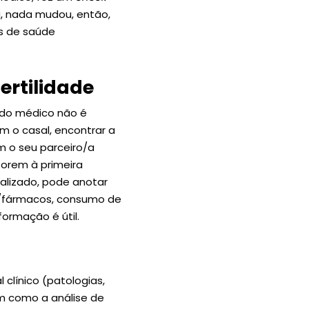
a, nada mudou, então,
s de saúde
ertilidade
 do médico não é
m o casal, encontrar a
m o seu parceiro/a
forem à primeira
ealizado, pode anotar
os/fármacos, consumo de
formação é útil.
 clínico (patologias,
em como a análise de