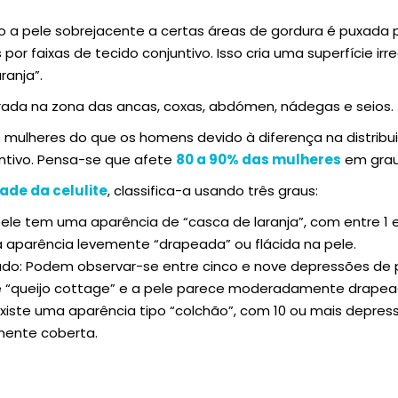
do a pele sobrejacente a certas áreas de gordura é puxada p
por faixas de tecido conjuntivo. Isso cria uma superfície irr
ranja”.
ada na zona das ancas, coxas, abdómen, nádegas e seios.
as mulheres do que os homens devido à diferença na distribu
ntivo. Pensa-se que afete
80 a 90% das mulheres
em grau
ade da celulite
, classifica-a usando três graus:
A pele tem uma aparência de “casca de laranja”, com entre 1
ma aparência levemente “drapeada” ou flácida na pele.
ado: Podem observar-se entre cinco e nove depressões de 
 “queijo cottage” e a pele parece moderadamente drapea
 Existe uma aparência tipo “colchão”, com 10 ou mais depres
mente coberta.