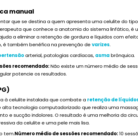
ica manual
ar que se destina a quem apresenta uma celulite do tip
rapeuta que conhece a anatomia do sistema linfático, é 
da a eliminar a retenção de gordura e líquidos com efeit
ção, é também benéfica na prevenção de
varizes
.
pertensão
arterial, patologias cardíacas,
asma
brônquica.
ssões recomendado:
Não existe um número médio de ses
gular potencie os resultados.
PG)
a à celulite instalada que combate a
retenção de líquido
 alta tecnologia computadorizado que realiza uma mas
o e sucção indolores. O resultado é uma melhoria da circ
ssiva da celulite e uma pele mais lisa.
o tem.
Número médio de sessões recomendado:
10 sessõ