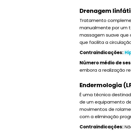
Drenagem linfát
Tratamento complement
manualmente por um te
massagem suave que aju
que facilita a circula
Contraindicações:
Hi
Número médio de se
embora a realização re
Endermologia (L
É uma técnica destinad
de um equipamento de
movimentos de rolament
com a eliminação progre
Contraindicações:
Nã