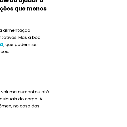
derão ajudar a
ições que menos
ma alimentação
ntativas. Mas a boa
ez
, que podem ser
icos.
o volume aumentou até
esiduais do corpo. A
ómen, no caso das