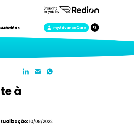
myAdvanceCare
a de Saúde
e Médica
te à
atualização:
10/08/2022