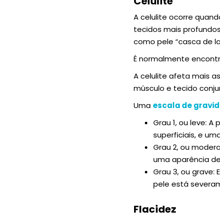
Celulite
A celulite ocorre quan
tecidos mais profundos 
como pele “casca de la
É normalmente encontr
A celulite afeta mais 
músculo e tecido conju
Uma
escala de gravid
Grau 1, ou leve: 
superficiais, e u
Grau 2, ou moder
uma aparência de
Grau 3, ou grave:
pele está severa
Flacidez