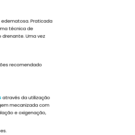
o edematosa. Praticada
uma técnica de
o drenante. Uma vez
sões recomendado
s
através da utilização
sagem mecanizada com
ulação e oxigenação,
es.