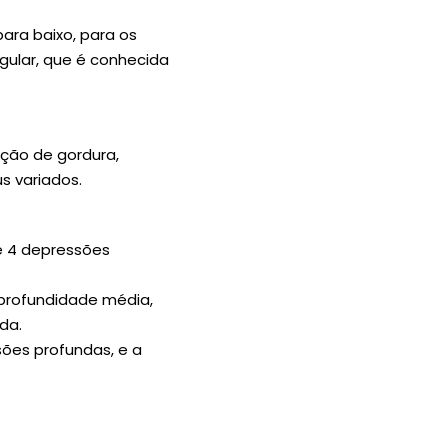
ara baixo, para os
egular, que é conhecida
ição de gordura,
s variados.
 e 4 depressões
profundidade média,
da.
sões profundas, e a