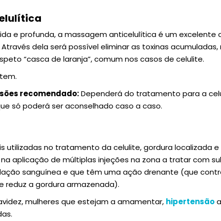
lulítica
pida e profunda, a massagem anticelulítica é um excelent
 Através dela será possível eliminar as toxinas acumuladas,
aspeto “casca de laranja”, comum nos casos de celulite.
 tem.
ssões recomendado:
Dependerá do tratamento para a celu
o que só poderá ser aconselhado caso a caso.
 utilizadas no tratamento da celulite, gordura localizada e
 na aplicação de múltiplas injeções na zona a tratar com s
ulação sanguínea e que têm uma ação drenante (que contr
(que reduz a gordura armazenada).
videz, mulheres que estejam a amamentar,
hipertensão
a
das.