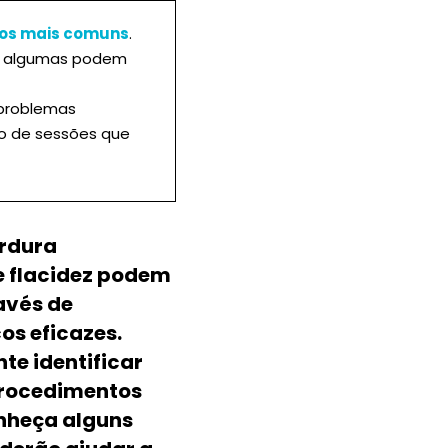
cos mais comuns
.
e algumas podem
 problemas
ro de sessões que
rdura
 e flacidez podem
avés de
os eficazes.
te identificar
procedimentos
nheça alguns