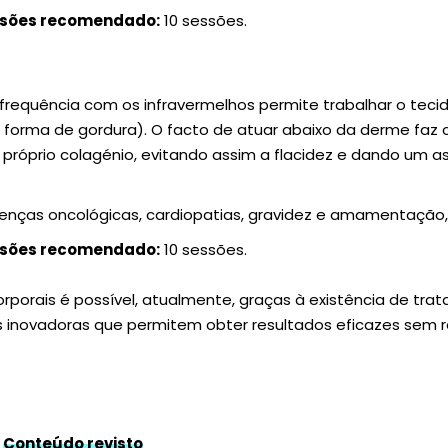
ssões recomendado:
10 sessões.
requência com os infravermelhos permite trabalhar o tecid
forma de gordura). O facto de atuar abaixo da derme faz 
u próprio colagénio, evitando assim a flacidez e dando um a
nças oncológicas, cardiopatias, gravidez e amamentação
ssões recomendado:
10 sessões.
corporais é possível, atualmente, graças à existência de tr
 inovadoras que permitem obter resultados eficazes sem rec
Conteúdo revisto