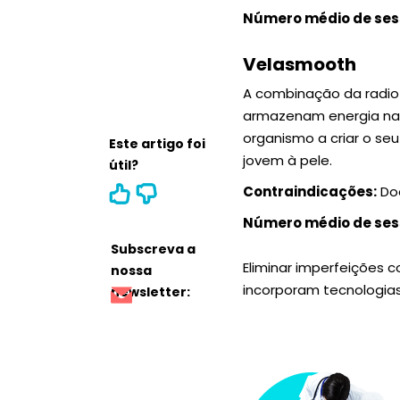
Número médio de se
Velasmooth
A combinação da radiof
armazenam energia na 
organismo a criar o se
Este artigo foi
jovem à pele.
útil?
Contraindicações:
Doe
Número médio de se
Subscreva a
Eliminar imperfeições 
nossa
incorporam tecnologias
newsletter: