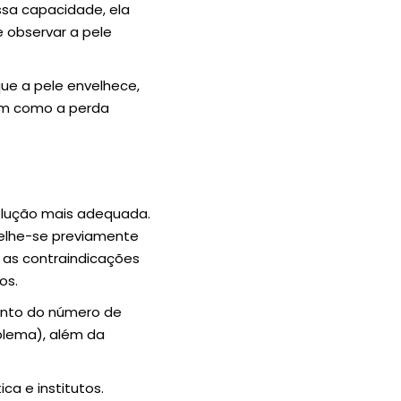
essa capacidade, ela
 observar a pele
ue a pele envelhece,
bem como a perda
olução mais adequada.
selhe-se previamente
o as contraindicações
os.
ento do número de
blema), além da
ca e institutos.