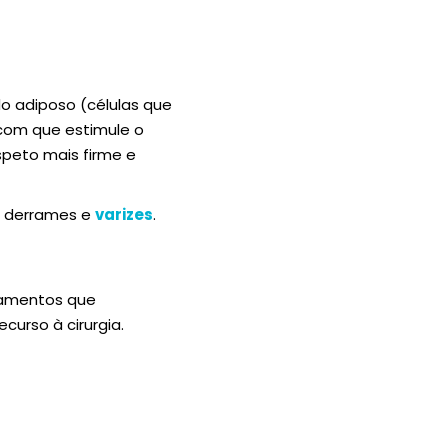
o adiposo (células que
com que estimule o
speto mais firme e
, derrames e
varizes
.
atamentos que
urso à cirurgia.