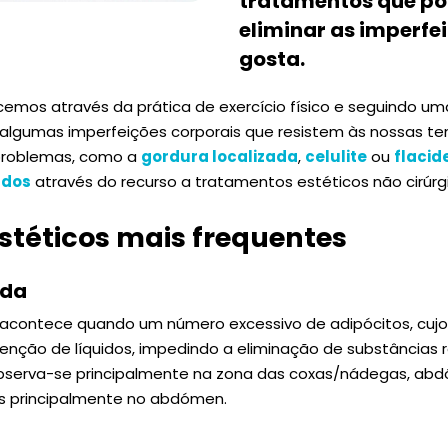
tratamentos que po
eliminar as imperfe
gosta.
cemos através da prática de exercício físico e seguindo u
 algumas imperfeições corporais que resistem às nossas te
 problemas, como a
gordura localizada
,
celulite
ou
flacid
ados
através do recurso a tratamentos estéticos não cirúrg
stéticos mais frequentes
ada
acontece quando um número excessivo de adipócitos, cuj
tenção de líquidos, impedindo a eliminação de substâncias r
serva-se principalmente na zona das coxas/nádegas, abd
s principalmente no abdómen.