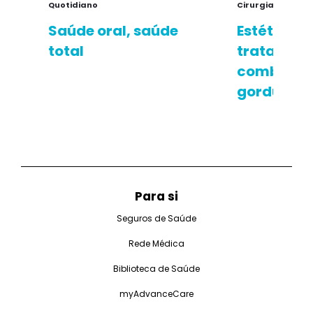
Quotidiano
Cirurgia Plástica
Saúde oral, saúde
Estética: 5
total
tratament
combate à 
gordura l
Para si
Seguros de Saúde
Rede Médica
Biblioteca de Saúde
myAdvanceCare