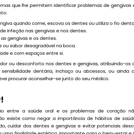
mas que lhe permitem identificar problemas de gengivas
nto:
iva quando come, escova os dentes ou utiliza o fio denta
s de infeção nas gengivas e nos dentes.
as gengivas e os dentes.
e ou sabor desagradável na boca.
ade e com espaços entre si.
dor ou desconforto nos dentes e gengivas, atribuindo-os 
sensibilidade dentária, inchaço ou abcessos, ou ainda 
ve procurar aconselhar-se junto do seu médico.
!
ção entre a saúde oral e os problemas de coração nã
o existe como negar a importância de hábitos de saúd
ado, cuidar dos dentes e gengivas e evitar potenciais de
a finalidade estética, importante para o bem-estar e feli