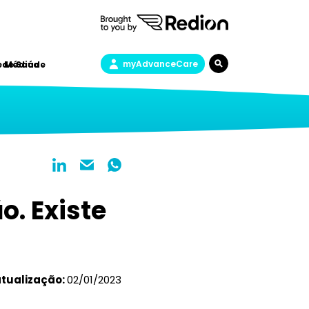
myAdvanceCare
a de Saúde
e Médica
o. Existe
atualização:
02/01/2023