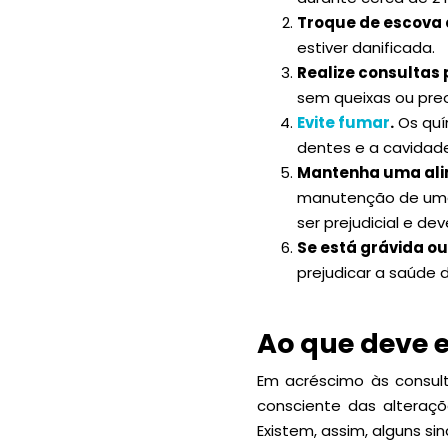
Troque de escova 
estiver danificada.
Realize consultas 
sem queixas ou preo
Evite fumar
.
Os quí
dentes e a cavidade
Mantenha uma ali
manutenção de uma
ser prejudicial e d
Se está grávida o
prejudicar a saúde d
Ao que deve e
Em acréscimo às consult
consciente das alteraçõ
Existem, assim, alguns s