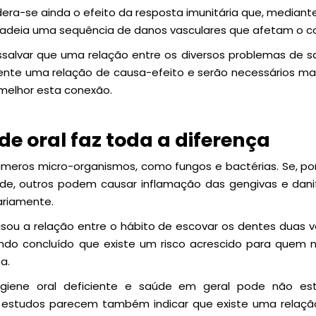
dera-se ainda o efeito da resposta imunitária que, median
adeia uma sequência de danos vasculares que afetam o c
ssalvar que uma relação entre os diversos problemas de s
nte uma relação de causa-efeito e serão necessários m
elhor esta conexão.
e oral faz toda a diferença
úmeros micro-organismos, como fungos e bactérias. Se, por
de, outros podem causar inflamação das gengivas e dani
ariamente.
isou a relação entre o hábito de escovar os dentes duas v
ndo concluído que existe um risco acrescido para quem 
a.
igiene oral deficiente e saúde em geral pode não est
s estudos parecem também indicar que existe uma relaç