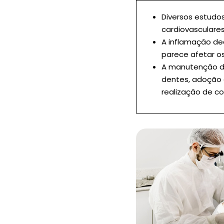
Diversos estudo
cardiovasculares
A inflamação de
parece afetar o
A manutenção de
dentes, adoção 
realização de co