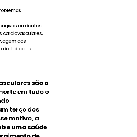
problemas
engivas ou dentes,
 cardiovasculares.
covagem dos
o do tabaco, e
asculares são a
morte em todo o
ndo
m terço dos
sse motivo, a
ntre uma saúde
surgimento de