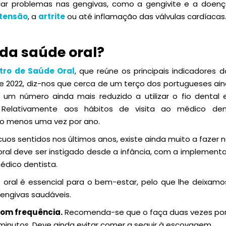
lar problemas nas gengivas, como a gengivite e a doenç
rtensão
, a
artrite
ou até inflamação das válvulas cardíacas
da saúde oral?
tro de Saúde Oral
, que reúne os principais indicadores
e 2022,
diz-nos que cerca de um terço dos portugueses ai
um número ainda mais reduzido a utilizar o fio dental e 
 Relativamente aos hábitos de visita ao médico den
o menos uma vez por ano.
uos sentidos nos últimos anos, existe ainda muito a fazer
ral deve ser instigado desde a infância, com a implementa
édico dentista.
ral é essencial para o bem-estar, pelo que lhe deixamo
engivas saudáveis.
com frequência.
Recomenda-se que o faça duas vezes por
minutos. Deve ainda evitar comer a seguir à escovagem.