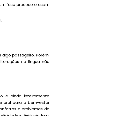
 em fase precoce e assim
l.
a algo passageiro. Porém,
alterações na língua não
o é ainda inteiramente
e oral para o bem-estar
sconfortos e problemas de
cidade individuais. Isso,