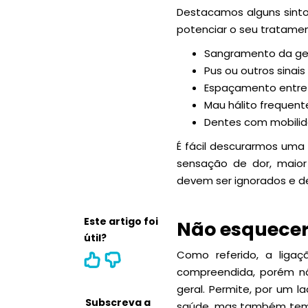
Destacamos alguns sinto
potenciar o seu tratame
Sangramento da geng
Pus ou outros sinai
Espaçamento entre 
Mau hálito frequent
Dentes com mobilid
É fácil descurarmos uma 
sensação de dor, maior 
devem ser ignorados e de
Este artigo foi
Não esquecer
útil?
Como referido, a liga
compreendida, porém nã
geral. Permite, por um l
Subscreva a
saúde, mas também tem um