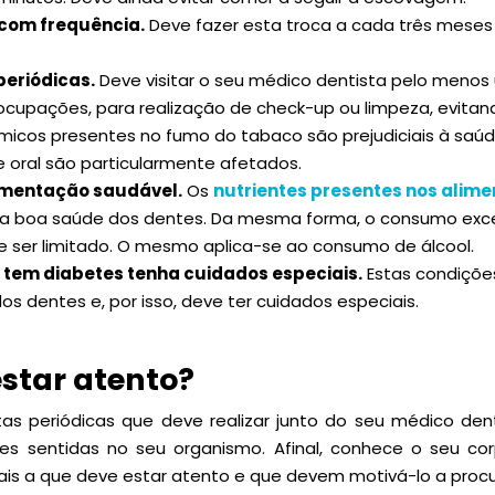
com frequência.
Deve fazer esta troca a cada três mese
periódicas.
Deve visitar o seu médico dentista pelo meno
cupações, para realização de check-up ou limpeza, evitan
micos presentes no fumo do tabaco são prejudiciais à sa
 oral são particularmente afetados.
mentação saudável.
Os
nutrientes presentes nos alime
 boa saúde dos dentes. Da mesma forma, o consumo exce
eve ser limitado. O mesmo aplica-se ao consumo de álcool.
u tem diabetes tenha cuidados especiais.
Estas condiçõ
os dentes e, por isso, deve ter cuidados especiais.
star atento?
as periódicas que deve realizar junto do seu médico dent
es sentidas no seu organismo. Afinal, conhece o seu c
inais a que deve estar atento e que devem motivá-lo a procu