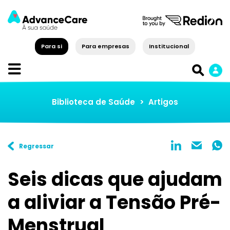
Para si
Para empresas
Institucional
Biblioteca de Saúde
>
Artigos
Regressar
Seis dicas que ajudam
a aliviar a Tensão Pré-
Menstrual