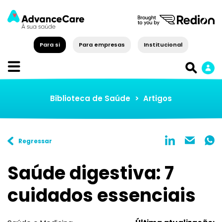
Para si
Para empresas
Institucional
Biblioteca de Saúde
>
Artigos
Regressar
Saúde digestiva: 7
cuidados essenciais