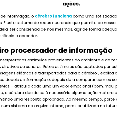
ações.
 de informação, o
cérebro funciona
como uma sofisticada
. É este sistema de redes neuronais que permite ao nosso 
deia, ter consciência de nós mesmos, agir de forma adeq
riência e aprender.
ro processador de informação
interpretar os estímulos provenientes do ambiente e de ter
vos, olfativos ou sonoros. Estes estímulos são captados por es
gens elétricas e transportados para o cérebro”, explica a
lisa depois a informação e, depois de a comparar com os seu
révias – atribui a cada uma um valor emocional (bom, mau, p
lise, o cérebro decide se é necessária alguma ação motora 
mitindo uma resposta apropriada. Ao mesmo tempo, parte d
m sistema de arquivo interno, para ser utilizada no futuro”