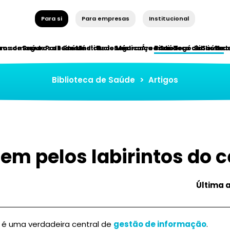
Para si
Para empresas
Institucional
ros de Saúde
em somos
Seguros de Saúde
Parceiros Institucionais
Rede Médica
Rede Médica
Segurança e Saúde
Áreas de Negócio
Biblioteca de Saúde
Bibliotec
Red
Biblioteca de Saúde
>
Artigos
m pelos labirintos do c
Última 
 é uma verdadeira central de
gestão de informação
.