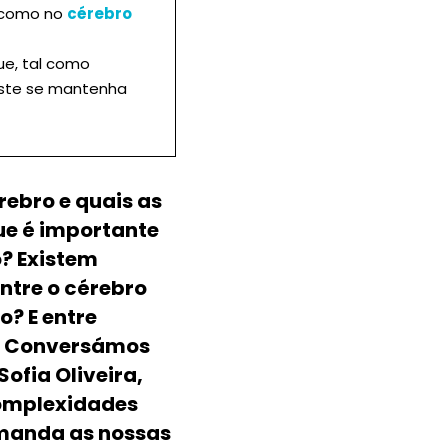
 como no
cérebro
ue, tal como
ste se mantenha
ebro e quais as
ue é importante
o? Existem
ntre o cérebro
o? E entre
? Conversámos
ofia Oliveira,
complexidades
manda as nossas