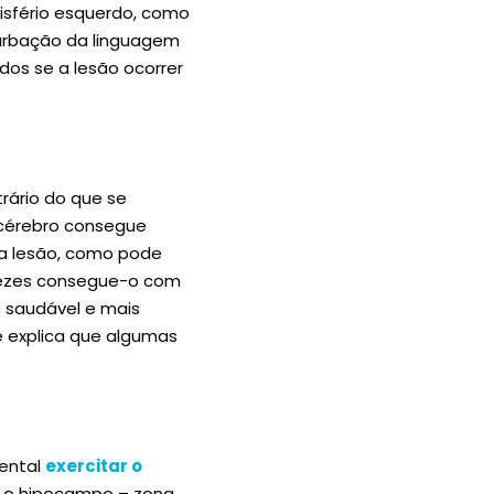
emisfério esquerdo, como
turbação da linguagem
dos se a lesão ocorrer
rário do que se
cérebro consegue
sa lesão, como pode
r vezes consegue-o com
s saudável e mais
e explica que algumas
ental
exercitar o
e o hipocampo – zona