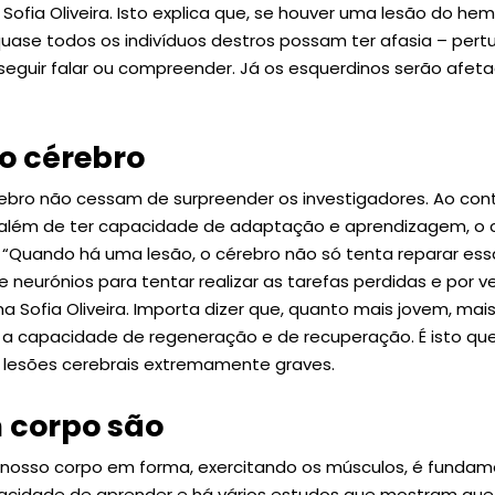
z Sofia Oliveira. Isto explica que, se houver uma lesão do h
quase todos os indivíduos destros possam ter afasia – per
guir falar ou compreender. Já os esquerdinos serão afeta
do cérebro
bro não cessam de surpreender os investigadores. Ao cont
além de ter capacidade de adaptação e aprendizagem, o 
“Quando há uma lesão, o cérebro não só tenta reparar es
de neurónios para tentar realizar as tarefas perdidas e po
ma Sofia Oliveira. Importa dizer que, quanto mais jovem, mai
é a capacidade de regeneração e de recuperação. É isto qu
lesões cerebrais extremamente graves.
 corpo são
osso corpo em forma, exercitando os músculos, é fundam
pacidade de aprender e há vários estudos que mostram qu