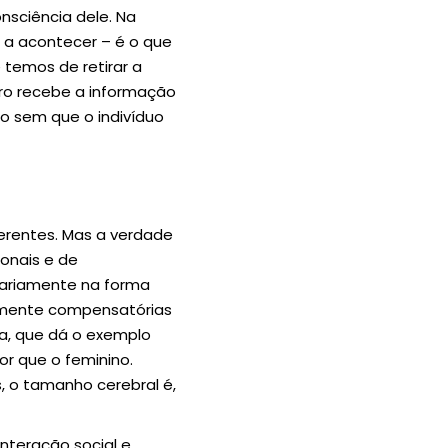
sciência dele. Na
 a acontecer – é o que
 temos de retirar a
ro recebe a informação
ão sem que o indivíduo
erentes. Mas a verdade
onais e de
sariamente na forma
elmente compensatórias
ra, que dá o exemplo
or que o feminino.
 o tamanho cerebral é,
nteração social e