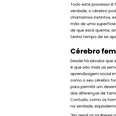
Todo este processo é 
verdade, o cérebro pod
chamamos instintos, ess
mão de uma superfície
de que está quente, an
tenha tempo de se aperc
Cérebro fem
Desde há séculos que s
é que são mais as seme
aprendizagem social i
como o seu cérebro fu
para permitir um desem
das diferenças de tama
Contudo, como os home
na verdade, equivalent
“No geral as mulheres 