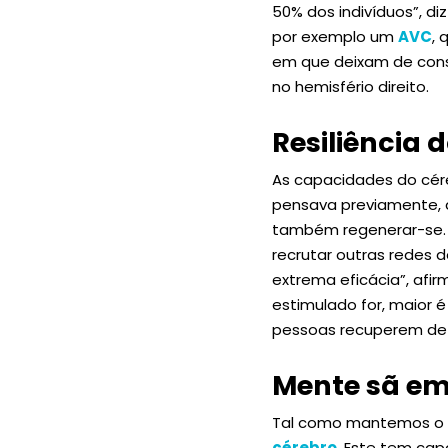
50% dos indivíduos”, di
por exemplo um
AVC
, 
em que deixam de conse
no hemisfério direito.
Resiliência 
As capacidades do cére
pensava previamente, 
também regenerar-se. 
recrutar outras redes 
extrema eficácia”, afir
estimulado for, maior 
pessoas recuperem de 
Mente sã em
Tal como mantemos o n
cérebro
. Este tem ca