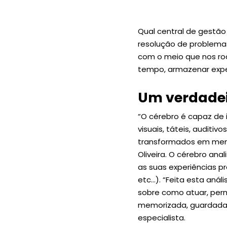
Qual central de gestão
resolução de problemas
com o meio que nos ro
tempo, armazenar expe
Um verdadei
“O cérebro é capaz de 
visuais, táteis, auditi
transformados em mensa
Oliveira. O cérebro ana
as suas experiências p
etc…). “Feita esta aná
sobre como atuar, per
memorizada, guardada nu
especialista.