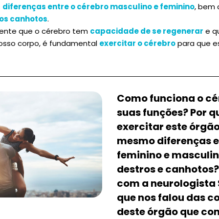
s
diferenças entre o cérebro masculino e feminino
, bem
dos canhotos
.
ente que o cérebro tem
capacidade de se regenerar
e q
osso corpo, é fundamental
exercitar o cérebro
para que e
Como funciona o cér
suas funções? Por q
exercitar este órgã
mesmo diferenças e
feminino e masculin
destros e canhotos
com a neurologista S
que nos falou das 
deste órgão que co