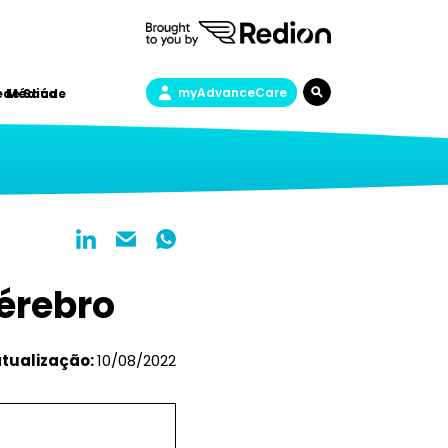
myAdvanceCare
a de Saúde
e Médica
érebro
atualização:
10/08/2022