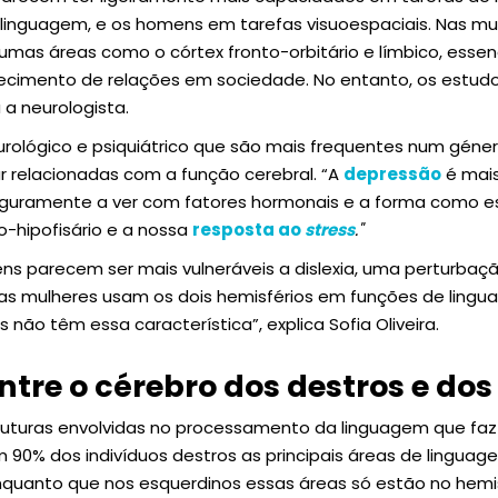
 linguagem, e os homens em tarefas visuoespaciais. Nas m
umas áreas como o córtex fronto-orbitário e límbico, essen
cimento de relações em sociedade. No entanto, os estudos
 a neurologista.
rológico e psiquiátrico que são mais frequentes num géner
 relacionadas com a função cerebral. “A
depressão
é mais
eguramente a ver com fatores hormonais e a forma como es
-hipofisário e a nossa
resposta ao
stress
."
ens parecem ser mais vulneráveis a dislexia, uma perturbaç
s mulheres usam os dois hemisférios em funções de ling
 não têm essa característica”, explica Sofia Oliveira.
ntre o cérebro dos destros e do
truturas envolvidas no processamento da linguagem que faz
m 90% dos indivíduos destros as principais áreas de lingua
nquanto que nos esquerdinos essas áreas só estão no hem