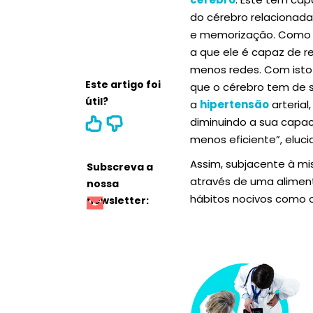
do cérebro relacionad
e memorização. Como re
a que ele é capaz de re
menos redes. Com isto
Este artigo foi
que o cérebro tem de s
útil?
a
hipertensão
arterial
diminuindo a sua capac
menos eficiente”, eluci
Assim, subjacente à mi
Subscreva a
através de uma alimenta
nossa
hábitos nocivos como 
newsletter: