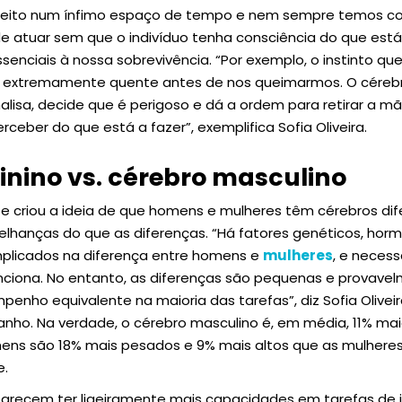
feito num ínfimo espaço de tempo e nem sempre temos con
e atuar sem que o indivíduo tenha consciência do que está
enciais à nossa sobrevivência. “Por exemplo, o instinto que
 extremamente quente antes de nos queimarmos. O céreb
alisa, decide que é perigoso e dá a ordem para retirar a m
eber do que está a fazer”, exemplifica Sofia Oliveira.
inino vs. cérebro masculino
e criou a ideia de que homens e mulheres têm cérebros dif
lhanças do que as diferenças. “Há fatores genéticos, horm
mplicados na diferença entre homens e
mulheres
, e neces
nciona. No entanto, as diferenças são pequenas e provav
penho equivalente na maioria das tarefas”, diz Sofia Olivei
nho. Na verdade, o cérebro masculino é, em média, 11% mai
ns são 18% mais pesados e 9% mais altos que as mulheres,
e.
parecem ter ligeiramente mais capacidades em tarefas de i