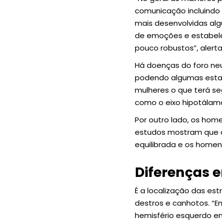
comunicação incluindo
mais desenvolvidas alg
de emoções e estabele
pouco robustos”, alerta
Há doenças do foro neu
podendo algumas estar
mulheres o que terá s
como o eixo hipotálamo
Por outro lado, os hom
estudos mostram que a
equilibrada e os homens
Diferenças e
É a localização das es
destros e canhotos. “E
hemisfério esquerdo e