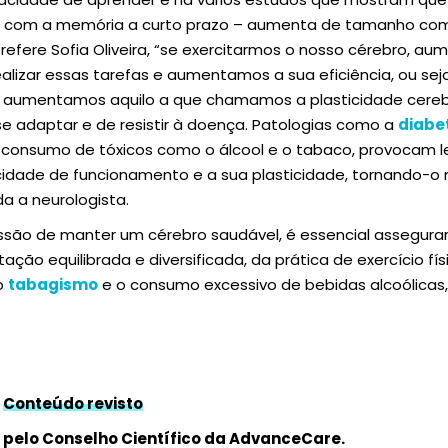
a com a memória a curto prazo – aumenta de tamanho com 
fere Sofia Oliveira, “se exercitarmos o nosso cérebro, a
alizar essas tarefas e aumentamos a sua eficiência, ou seja
 aumentamos aquilo a que chamamos a plasticidade cereb
e adaptar e de resistir à doença. Patologias como a
diabe
, consumo de tóxicos como o álcool e o tabaco, provocam l
idade de funcionamento e a sua plasticidade, tornando-o m
da a neurologista.
ssão de manter um cérebro saudável, é essencial assegurar
ção equilibrada e diversificada, da prática de exercício fís
o
tabagismo
e o consumo excessivo de bebidas alcoólicas, 
Conteúdo revisto
pelo Conselho Científico da AdvanceCare.