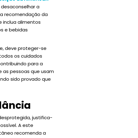
e desaconselhar a
ha a recomendação da
 inclua alimentos
os e bebidas
le, deve proteger-se
todos os cuidados
contribuindo para a
ue as pessoas que usam
endo sido provado que
lância
sprotegida, justifica-
ssível. A este
Cutâneo recomenda a