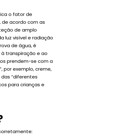
ica o fator de
30, de acordo com as
oteção de amplo
 luz visível e radiação
prova de água, é
à transpiração e ao
ados prendem-se com a
, por exemplo, creme,
o das “diferentes
cos para crianças e
?
 corretamente: