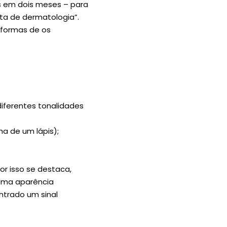
s em dois meses – para
lta de dermatologia”.
 formas de os
diferentes tonalidades
a de um lápis);
or isso se destaca,
 uma aparência
trado um sinal