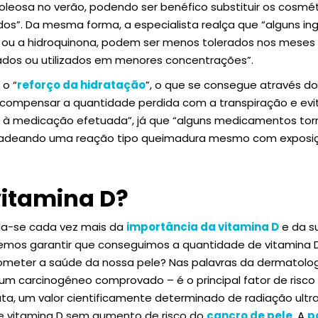
leosa no verão, podendo ser benéfico substituir os cosmét
idos”. Da mesma forma, a especialista realça que “alguns i
lico ou a hidroquinona, podem ser menos tolerados nos mese
tados ou utilizados em menores concentrações”.
 o “
reforço da hidratação
”, o que se consegue através d
 compensar a quantidade perdida com a transpiração e evit
o à medicação efetuada”, já que “alguns medicamentos tor
encadeando uma reação tipo queimadura mesmo com expos
vitamina D?
ala-se cada vez mais da
importância da vitamina D
e da su
mos garantir que conseguimos a quantidade de vitamina D
eter a saúde da nossa pele? Nas palavras da dermatologi
é um carcinogéneo comprovado – é o principal fator de risco
data, um valor cientificamente determinado de radiação ultr
 vitamina D sem aumento de risco do
cancro de pele
. A
p