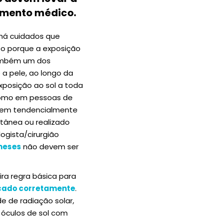
amento médico.
 há cuidados que
to porque a exposição
também um dos
 a pele, ao longo da
xposição ao sol a toda
omo em pessoas de
 serem tendencialmente
tânea ou realizado
ogista/cirurgião
 meses
não devem ser
ira regra básica para
cado corretamente
.
de de radiação solar,
e óculos de sol com