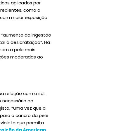
icos aplicados por
ngredientes, como o
s com maior exposição
o “aumento da ingestão
ar a desidratação”. Há
nam a pele mais
ições moderadas ao
a relação com o sol.
 necessária ao
sta, “uma vez que a
 para o cancro da pele
avioleta que permita
osição da American