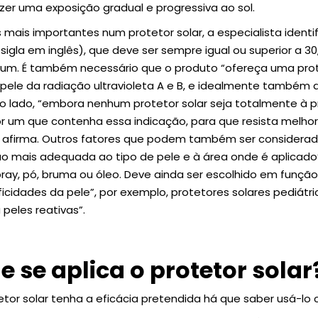
zer uma exposição gradual e progressiva ao sol.
s mais importantes num protetor solar, a especialista identif
 sigla em inglês), que deve ser sempre igual ou superior a 
um. É também necessário que o produto “ofereça uma pr
ele da radiação ultravioleta A e B, e idealmente também da
tro lado, “embora nenhum protetor solar seja totalmente à 
um que contenha essa indicação, para que resista melhor 
 afirma. Outros fatores que podem também ser consider
 mais adequada ao tipo de pele e à área onde é aplicado”
, spray, pó, bruma ou óleo. Deve ainda ser escolhido em funçã
icidades da pele”, por exemplo, protetores solares pediátri
 peles reativas”.
 se aplica o protetor solar
etor solar tenha a eficácia pretendida há que saber usá-lo