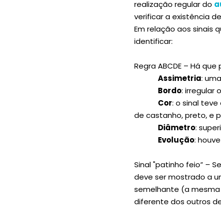
realização regular do
a
verificar a existência 
Em relação aos sinais
identificar:
Regra ABCDE – Há que p
Assimetria
: uma
Bordo
: irregular
Cor
: o sinal tev
de castanho, preto, e p
Diâmetro
: supe
Evolução
: houv
Sinal "patinho feio” – 
deve ser mostrado a um
semelhante (a mesma f
diferente dos outros de