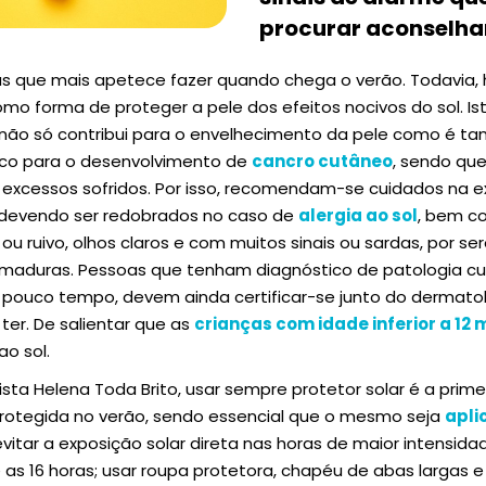
procurar aconselh
as que mais apetece fazer quando chega o verão. Todavia,
o forma de proteger a pele dos efeitos nocivos do sol. Is
a não só contribui para o envelhecimento da pele como é 
risco para o desenvolvimento de
cancro cutâneo
, sendo que
 excessos sofridos. Por isso, recomendam-se cuidados na e
devendo ser redobrados no caso de
alergia ao sol
, bem c
o ou ruivo, olhos claros e com muitos sinais ou sardas, por
imaduras. Pessoas que tenham diagnóstico de patologia cu
 pouco tempo, devem ainda certificar-se junto do dermatol
ter. De salientar que as
crianças com idade inferior a 12
o sol.
ta Helena Toda Brito, usar sempre protetor solar é a prime
protegida no verão, sendo essencial que o mesmo seja
apli
evitar a exposição solar direta nas horas de maior intensida
 as 16 horas; usar roupa protetora, chapéu de abas largas 