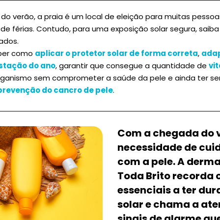
o verão, a praia é um local de eleição para muitas pessoa
de férias. Contudo, para uma exposição solar segura, saib
ados.
aber como
aplicar o protetor solar de forma correta
,
adap
stação do ano
, garantir que consegue a quantidade de
vi
rganismo sem comprometer a saúde da pele e ainda ter s
prevenção do cancro de pele
.
Com a chegada do v
necessidade de cui
com a pele. A derma
Toda Brito recorda 
essenciais a ter du
solar e chama a ate
sinais de alarme qu