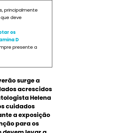
s, principalmente
a que deve
tar os
tamina D
empre presente a
erão surge a
dados acrescidos
tologista Helena
os cuidados
rante a exposição
nção para os
e devem levar a