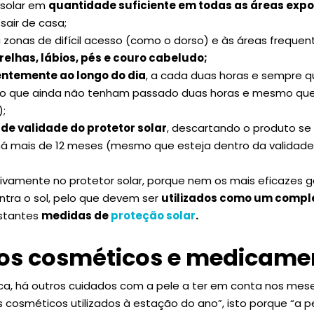
r solar em
quantidade suficiente em todas as áreas exp
sair de casa;
 zonas de difícil acesso (como o dorso) e às áreas frequ
relhas, lábios, pés e couro cabeludo;
entemente ao longo do dia
, a cada duas horas e sempre qu
 que ainda não tenham passado duas horas e mesmo que 
);
 de validade do protetor solar
, descartando o produto se 
 há mais de 12 meses (mesmo que esteja dentro da validade
sivamente no protetor solar, porque nem os mais eficazes
ntra o sol, pelo que devem ser
utilizados como um comp
estantes
medidas de
proteção solar
.
os cosméticos e medicame
a, há outros cuidados com a pele a ter em conta nos mese
 cosméticos utilizados à estação do ano”, isto porque “a pe