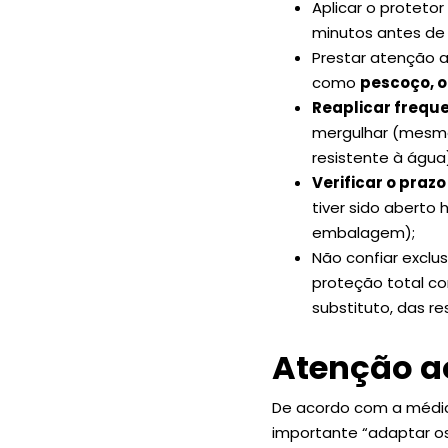
Aplicar o proteto
minutos antes de 
Prestar atenção a
como
pescoço, o
Reaplicar frequ
mergulhar (mesmo
resistente à água
Verificar o prazo
tiver sido aberto
embalagem);
Não confiar exclu
proteção total co
substituto, das r
Atenção a
De acordo com a médic
importante “adaptar os