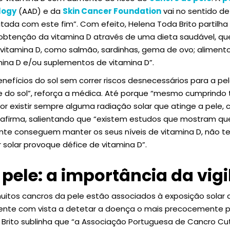
logy
(AAD) e da
Skin Cancer Foundation
vai no sentido d
itada com este fim”. Com efeito, Helena Toda Brito partil
obtenção da vitamina D através de uma dieta saudável, que
vitamina D, como salmão, sardinhas, gema de ovo; aliment
ina D e/ou suplementos de vitamina D”.
nefícios do sol sem correr riscos desnecessários para a pe
do sol”, reforça a médica. Até porque “mesmo cumprindo 
r existir sempre alguma radiação solar que atinge a pele, 
, afirma, salientando que “existem estudos que mostram q
ente conseguem manter os seus níveis de vitamina D, não t
r solar provoque défice de vitamina D”.
pele: a importância da vigi
tos cancros da pele estão associados à exposição solar de
uente com vista a detetar a doença o mais precocemente po
a Brito sublinha que “a Associação Portuguesa de Cancro 