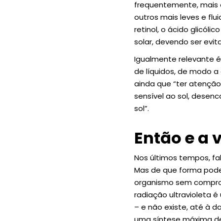
frequentemente, mais o
outros mais leves e flu
retinol, o ácido glicó
solar, devendo ser evi
Igualmente relevante é
de líquidos, de modo a
ainda que “ter atençã
sensível ao sol, des
sol”.
Então e a 
Nos últimos tempos, f
Mas de que forma pode
organismo sem comprom
radiação ultravioleta 
– e não existe, até à 
uma síntese máxima de