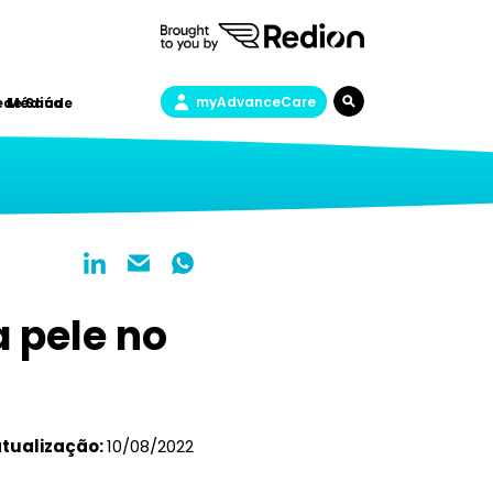
myAdvanceCare
a de Saúde
e Médica
 pele no
atualização:
10/08/2022