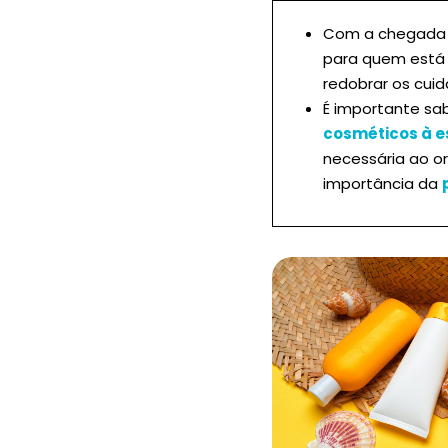
Com a chegada d
para quem está 
redobrar os cuid
É importante s
cosméticos à e
necessária ao o
importância da