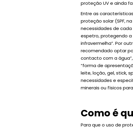
proteção UV e ainda fa
Entre as característica
proteção solar (SPF, na
necessidades de cada 
espetro, protegendo a p
infravermelha”. Por ou
recomendado optar por 
contacto com a água”,
“forma de apresentação
leite, loção, gel, stick
necessidades e especif
minerais ou físicos para
Como é que
Para que o uso de prot