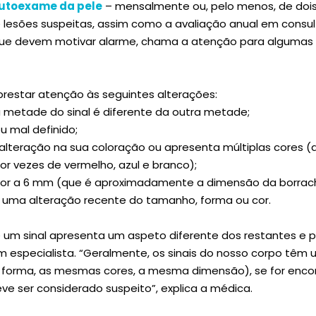
utoexame da pele
– mensalmente ou, pelo menos, de doi
de lesões suspeitas, assim como a avaliação anual em consu
 que devem motivar alarme, chama a atenção para algumas
restar atenção às seguintes alterações:
 metade do sinal é diferente da outra metade;
 ou mal definido;
e alteração na sua coloração ou apresenta múltiplas cores (
or vezes de vermelho, azul e branco);
rior a 6 mm (que é aproximadamente a dimensão da borrach
e uma alteração recente do tamanho, forma ou cor.
Se um sinal apresenta um aspeto diferente dos restantes e p
 especialista. “Geralmente, os sinais do nosso corpo têm
orma, as mesmas cores, a mesma dimensão), se for encon
ve ser considerado suspeito”, explica a médica.