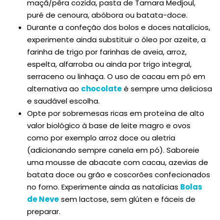
maçã/pêra cozida, pasta de Tamara Medjoul,
puré de cenoura, abóbora ou batata-doce.
Durante a confeção dos bolos e doces natalícios,
experimente ainda substituir o óleo por azeite, a
farinha de trigo por farinhas de aveia, arroz,
espelta, alfarroba ou ainda por trigo integral,
serraceno ou linhaça. O uso de cacau em pó em
alternativa ao
chocolate
é sempre uma deliciosa
e saudável escolha.
Opte por sobremesas ricas em proteína de alto
valor biológico à base de leite magro e ovos
como por exemplo arroz doce ou aletria
(adicionando sempre canela em pó). Saboreie
uma mousse de abacate com cacau, azevias de
batata doce ou grão e coscorões confecionados
no forno. Experimente ainda as natalícias
Bolas
de Neve
sem lactose, sem glúten e fáceis de
preparar.