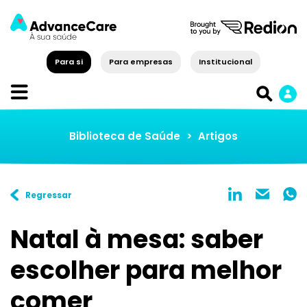
Para si
Para empresas
Institucional
Biblioteca de Saúde
>
Artigos
Regressar
Natal à mesa: saber
escolher para melhor
comer