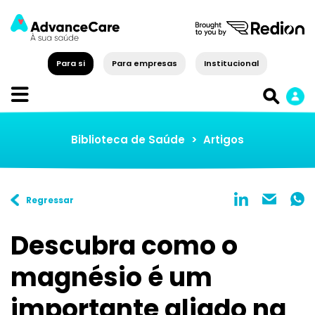
Para si
Para empresas
Institucional
Biblioteca de Saúde
>
Artigos
Regressar
Descubra como o
magnésio é um
importante aliado na